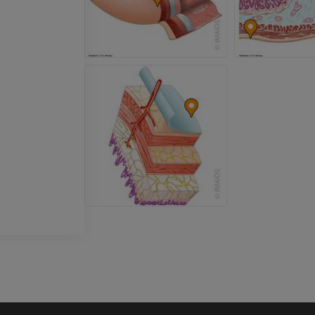
Radiografía
Artrografía TC
PREMIUM
PREMIUM
Miembro superior
IRM del tobillo
Ilustraciones
IRM
PREMIUM
PREMIUM
Arteriografía de miembro
Antepié RM
superior
IRM
Angiografía
PREMIUM
GRATIS
ATC de la extr
Visible Human Project
inferior
Fotografía
TAC
PREMIUM
PREMIUM
Pierna (arteria
TAC
GRATIS