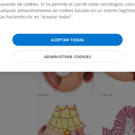
published in 1918 – from http://www.bartleby.com/107/).
uración de cookies. Si no permite el uso de estas tecnologías, co
alquier almacenamiento de cookies basado en un interés legítimo.
IRM del hombro
Radiografías 
ías haciendo clic en "aceptar todas".
IRM
inferior
Galería
Radiografía
PREMIUM
GRATIS
ACEPTAR TODAS
IRM del carpo
IRM
IRM del miembr
IRM
PREMIUM
ADMINISTRAR COOKIES
PREMIUM
IRM del codo
IRM
IRM de la cade
IRM
PREMIUM
PREMIUM
IRM de la mano
IRM
IRM de la rodil
IRM
PREMIUM
PREMIUM
Radiografías del miembro
superior
Artrografía de 