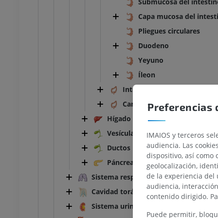
Submucosa del intestin
Capa mucosa del intest
Pliegues circulares
Duodeno
Yeyuno
Íleon
Intestino grueso
Canal anal
Preferencias 
Hígado
Vesícula biliar
IMAIOS y terceros sele
audiencia. Las cookie
Ductos biliares extrahepáticos
dispositivo, así como 
Páncreas
geolocalización, ident
TARSO-PIE
de la experiencia del 
Sistema respiratorio
audiencia, interacció
Cavidad torácica
la rodilla
IRM normal del tobillo
contenido dirigido. P
IRM
Sistema urinario
Puede permitir, bloqu
UM
PREMIUM