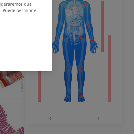
nsideraremos que
 Puede permitir el
del miembro
o inferior
ra
la
‹
›
rodilla