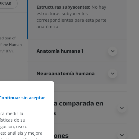
ORTAR
Estructuras subyacentes:
No hay
estructuras subyacentes
correspondientes para esta parte
anatómica
edition of
of the Human
Anatomía humana 1
m/107/).
Neuroanatomía humana
Continuar sin aceptar
Anatomía comparada en
animales
ara medir la
sticas de su
egación, uso o
des: análisis y mejora
Traducciones