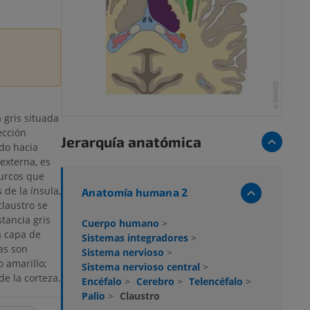
 gris situada
ección
Jerarquía anatómica
ido hacia
 externa, es
surcos que
 de la ínsula,
Anatomía humana 2
claustro se
tancia gris
Cuerpo humano
>
a capa de
Sistemas integradores
>
las son
Sistema nervioso
>
 amarillo;
Sistema nervioso central
>
de la corteza.
Encéfalo
>
Cerebro
>
Telencéfalo
>
Palio
>
Claustro