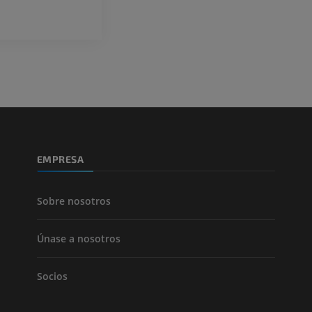
ATC de la extr
Visible Human Project
inferior
Fotografía
TAC
PREMIUM
PREMIUM
Pierna (arteria
TAC
GRATIS
Arteriografía 
EMPRESA
inferiores
Angiografía
GRATIS
Sobre nosotros
Únase a nosotros
Socios