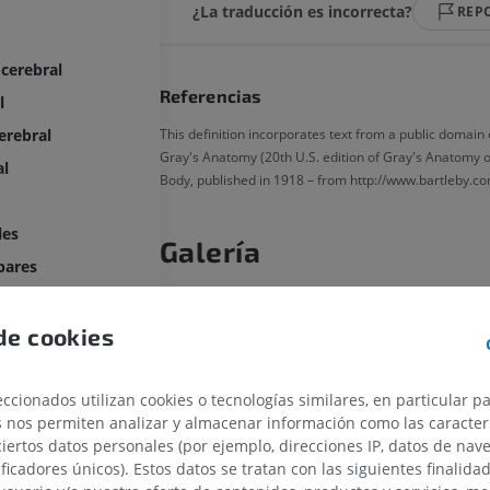
¿La traducción es incorrecta?
REP
 cerebral
Referencias
l
This definition incorporates text from a public domain 
erebral
Gray's Anatomy (20th U.S. edition of Gray's Anatomy 
al
Body, published in 1918 – from http://www.bartleby.co
les
Galería
bares
ntral
de cookies
ccionados utilizan cookies o tecnologías similares, en particular p
s nos permiten analizar y almacenar información como las caracterí
l
ciertos datos personales (por ejemplo, direcciones IP, datos de nav
ificadores únicos). Estos datos se tratan con las siguientes finalida