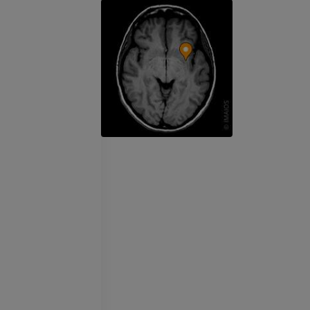
IRM
PREMIUM
PREMIUM
IRM de la mano
IRM
IRM de la rodil
IRM
PREMIUM
PREMIUM
Radiografías del miembro
superior
Artrografía de 
Radiografía
Artrografía TC
PREMIUM
PREMIUM
Miembro superior
IRM del tobillo
Ilustraciones
IRM
PREMIUM
PREMIUM
Arteriografía de miembro
Antepié RM
superior
IRM
Angiografía
PREMIUM
GRATIS