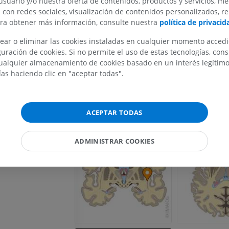
usuario y/o nuestra oferta de contenidos, productos y servicios, me
n con redes sociales, visualización de contenidos personalizados, r
ara obtener más información, consulte nuestra
política de privacid
rebral
ear o eliminar las cookies instaladas en cualquier momento acced
MIEMBRO SUPERIOR
MIEMBRO INFERIOR
uración de cookies. Si no permite el uso de estas tecnologías, co
alquier almacenamiento de cookies basado en un interés legítimo.
l telencéfalo
IRM del miembro superior
Miembro inferi
ías haciendo clic en "aceptar todas".
IRM
Ilustraciones
do
PREMIUM
PREMIUM
ca del telencéfalo
ral
ACEPTAR TODAS
IRM del hombro
Radiografías 
IRM
inferior
ntrículo lateral
Radiografía
PREMIUM
ADMINISTRAR COOKIES
GRATIS
ales
IRM del carpo
IRM
IRM del miembr
IRM
PREMIUM
PREMIUM
IRM del codo
IRM
IRM de la cade