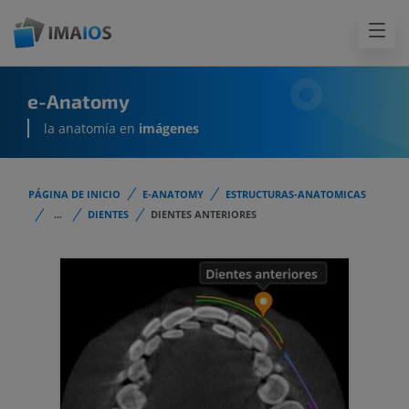
e-Anatomy
la anatomía en
imágenes
PÁGINA DE INICIO
E-ANATOMY
ESTRUCTURAS-ANATOMICAS
...
DIENTES
DIENTES ANTERIORES