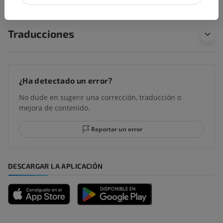
Traducciones
¿Ha detectado un error?
No dude en sugerir una corrección, traducción o
mejora de contenido.
Reportar un error
DESCARGAR LA APLICACIÓN