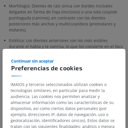
Morfología: Dientes de raíz única con bordes incisales
delgados en forma de hoja (incisivos) o una sola cúspide
puntiaguda (caninos), en contraste con los dientes
posteriores más anchos y multicuspídeos (premolares y
molares).
Estética: Los dientes anteriores son los más visibles
durante el habla y la sonrisa, lo que los convierte en el foco
principal de la odontología cosmética y restauradora.
Continuar sin aceptar
¿Esta definición es incorrecta o está incompleta?
Preferencias de cookies
SUGERIR UNA MODIFICACIÓN
IMAIOS y terceros seleccionados utilizan cookies o
tecnologías similares, en particular para medir la
audiencia. Las cookies nos permiten analizar y
Galería
almacenar información como las características de su
dispositivo, así como ciertos datos personales (por
ejemplo, direcciones IP, datos de navegación, uso o
geolocalización, identificadores únicos). Estos datos se
tratan con las siguientes finalidades: análisis y mejora