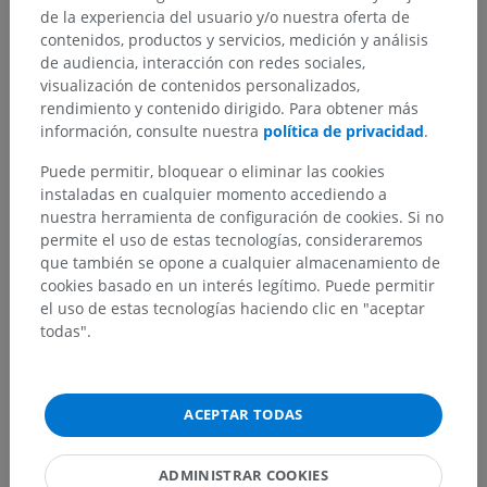
de la experiencia del usuario y/o nuestra oferta de
contenidos, productos y servicios, medición y análisis
de audiencia, interacción con redes sociales,
visualización de contenidos personalizados,
rendimiento y contenido dirigido. Para obtener más
información, consulte nuestra
política de privacidad
.
Puede permitir, bloquear o eliminar las cookies
instaladas en cualquier momento accediendo a
Jerarquía anatómica
nuestra herramienta de configuración de cookies. Si no
permite el uso de estas tecnologías, consideraremos
que también se opone a cualquier almacenamiento de
Anatomía humana 2
cookies basado en un interés legítimo. Puede permitir
el uso de estas tecnologías haciendo clic en "aceptar
Cuerpo humano
>
Sistemas musculoesqueléticos
>
todas".
Sistema esquelético
>
Dientes
>
Dientes anteriores
Estructuras subyacentes:
Diente incisivo
ACEPTAR TODAS
Diente canino
ADMINISTRAR COOKIES