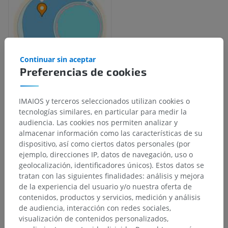
Continuar sin aceptar
Preferencias de cookies
IMAIOS y terceros seleccionados utilizan cookies o
Jerarquía anatómica
tecnologías similares, en particular para medir la
audiencia. Las cookies nos permiten analizar y
almacenar información como las características de su
Anatomía humana 2
dispositivo, así como ciertos datos personales (por
ejemplo, direcciones IP, datos de navegación, uso o
geolocalización, identificadores únicos). Estos datos se
Anatomía humana 1
tratan con las siguientes finalidades: análisis y mejora
de la experiencia del usuario y/o nuestra oferta de
Anatomía sistémica
>
Órganos de los sentidos
>
contenidos, productos y servicios, medición y análisis
Oído
>
Oído externo
>
Laberinto óseo
>
de audiencia, interacción con redes sociales,
Espacio perilinfático
visualización de contenidos personalizados,