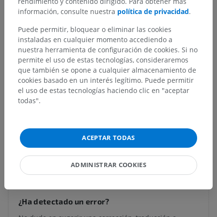
rendimiento y contenido dirigido. Para obtener más
Estructuras subyacentes:
información, consulte nuestra
política de privacidad
.
Perilinfa
Acueducto vestibular
Puede permitir, bloquear o eliminar las cookies
Acueducto coclear
instaladas en cualquier momento accediendo a
nuestra herramienta de configuración de cookies. Si no
permite el uso de estas tecnologías, consideraremos
que también se opone a cualquier almacenamiento de
Neuroanatomía humana
cookies basado en un interés legítimo. Puede permitir
el uso de estas tecnologías haciendo clic en "aceptar
todas".
Anatomía comparada en animales
ACEPTAR TODAS
Traducciones
ADMINISTRAR COOKIES
¿Ha detectado un error?