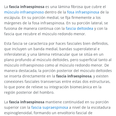
La
fascia infraespinosa
es una lámina fibrosa que cubre el
músculo infraespinoso
dentro de la
fosa infraespinosa
de la
escápula. En su porción medial, se fija firmemente a los
márgenes de la fosa infraespinosa. En su porción lateral, se
fusiona de manera continua con la
fascia deltoidea
y con la
fascia que recubre el músculo redondo menor.
Esta fascia se caracteriza por haces fasciales bien definidos,
que incluyen un banda medial, bandas superolateral e
inferolateral, y una lámina retinacular que se sitúa en un
plano profundo al músculo deltoides, pero superficial tanto al
músculo infraespinoso como al músculo redondo menor. De
manera destacada, la porción posterior del músculo deltoides
se inserta directamente en la
fascia infraespinosa
, y existen
conexiones fasciales transversas entre estas dos estructuras,
lo que pone de relieve su integración biomecánica en la
región posterior del hombro.
La
fascia infraespinosa
mantiene continuidad en su porción
superior con la
fascia supraespinosa
a nivel de la escotadura
espinoglenoidal, formando un envoltorio fascial de