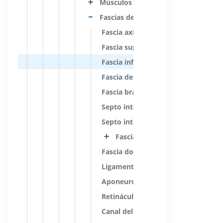
Músculos de los miembros superior
Fascias de los miembros superiores
Fascia axilar
Fascia supraespinosa
Fascia infraespinosa
Fascia deltoidea
Fascia braquial
Septo intermuscular medial del br
Septo intermuscular lateral del bra
Fascia antebraquial
Fascia dorsal de la mano
Ligamento metacarpiano transverso
Aponeurosis palmar
Retináculo flexor del carpo
Canal del carpo