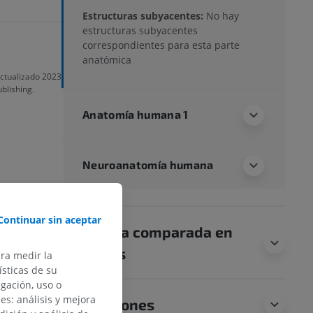
Estructuras subyacentes:
No hay
estructuras subyacentes
correspondientes para esta parte
anatómica
Actualizado 2023
ublishing.
Anatomía humana 1
Neuroanatomía humana
Continuar sin aceptar
Anatomía comparada en
animales
ara medir la
sticas de su
egación, uso o
des: análisis y mejora
Traducciones