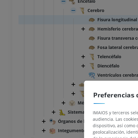
Encéfalo
Cerebro
Fisura longitudinal
Hemisferio cerebra
Fisura transversa c
Fosa lateral cerebr
Telencéfalo
Diencéfalo
Ventrículos cerebr
Cerebelo
Tronco encefálico
Preferencias 
Médula espinal
Sistema nervioso periférico
IMAIOS y terceros sele
audiencia. Las cookie
Órganos de los sentidos
dispositivo, así como 
Integumento común
geolocalización, ident