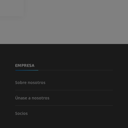
ATC de la extr
Visible Human Project
inferior
Fotografía
TAC
PREMIUM
PREMIUM
Pierna (arteria
TAC
GRATIS
Arteriografía 
EMPRESA
inferiores
Angiografía
GRATIS
Sobre nosotros
Únase a nosotros
Socios