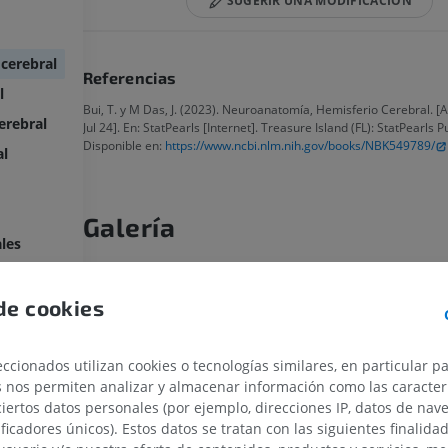
SUGERIR UNA MODIFICACIÓN
 cerebral
Referencias
l
Bui, T. y M Das, J. (2023). Neuroanatomía, Hemisferio Cerebral. [
erebral
Jul 24]. En: StatPearls [Internet]. Treasure Island (FL): StatPearls P
Disponible en:
https://www.ncbi.nlm.nih.gov/books/NBK549789/
al
Galería
ales
de cookies
ccionados utilizan cookies o tecnologías similares, en particular p
s nos permiten analizar y almacenar información como las caracterí
ciertos datos personales (por ejemplo, direcciones IP, datos de nav
ificadores únicos). Estos datos se tratan con las siguientes finalida