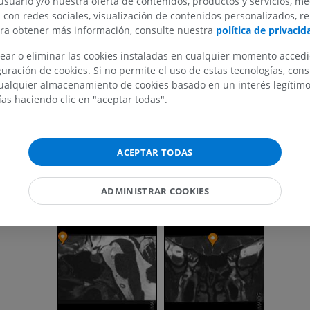
usuario y/o nuestra oferta de contenidos, productos y servicios, me
n con redes sociales, visualización de contenidos personalizados, r
ara obtener más información, consulte nuestra
política de privacid
ear o eliminar las cookies instaladas en cualquier momento acced
MIEMBRO SUPERIOR
MIEMBRO INFERIOR
uración de cookies. Si no permite el uso de estas tecnologías, co
alquier almacenamiento de cookies basado en un interés legítimo.
IRM del miembro superior
Miembro inferi
ías haciendo clic en "aceptar todas".
IRM
Ilustraciones
PREMIUM
PREMIUM
ACEPTAR TODAS
IRM del hombro
Radiografías 
IRM
inferior
Radiografía
PREMIUM
ADMINISTRAR COOKIES
GRATIS
IRM del carpo
IRM
IRM del miembr
IRM
PREMIUM
PREMIUM
IRM del codo
IRM
IRM de la cade