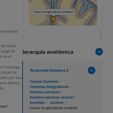
que separa
 de tejido
Jerarquía anatómica
o largo de
to en el
Sin embargo,
Anatomía humana 2
la mitad de
nidos por una
Cuerpo humano
>
eria blanca,
Sistemas integradores
>
do,
Sistema nervioso
>
Sistema nervioso central
>
Encéfalo
>
Cerebro
>
leta?
Fisura longitudinal cerebral