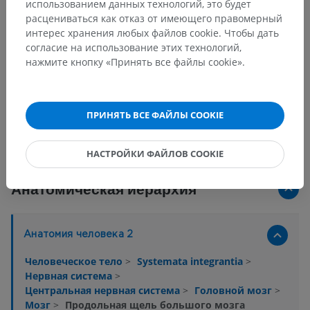
использованием данных технологий, это будет
расцениваться как отказ от имеющего правомерный
интерес хранения любых файлов cookie. Чтобы дать
согласие на использование этих технологий,
нажмите кнопку «Принять все файлы cookie».
ПРИНЯТЬ ВСЕ ФАЙЛЫ COOKIE
НАСТРОЙКИ ФАЙЛОВ COOKIE
Анатомическая иерархия
Анатомия человека 2
Человеческое тело
>
Systemata integrantia
>
Нервная система
>
Центральная нервная система
>
Головной мозг
>
Мозг
>
Продольная щель большого мозга