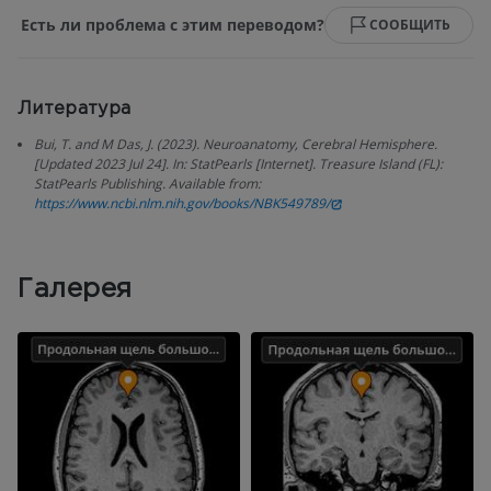
Есть ли проблема с этим переводом?
СООБЩИТЬ
Литература
Bui, T. and M Das, J. (2023). Neuroanatomy, Cerebral Hemisphere.
[Updated 2023 Jul 24]. In: StatPearls [Internet]. Treasure Island (FL):
StatPearls Publishing. Available from:
https://www.ncbi.nlm.nih.gov/books/NBK549789/
Галерея