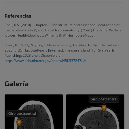
Referencias
Snell, R.S. (2010). 'Chapter 8: The structure and functional localization of
the cerebral cortex', en Clinical Neuroanatomy. (7ª ed.) Filadelfia: Wolters
Kluwer Health/Lippincott Williams & Wilkins, pp.284-303.
Javed, K., Reddy, V. y Lui, F. Neuroanatomy, Cerebral Cortex. [Actualizado
2023 Jul 25]. En: StatPearls [Internet]. Treasure Island (FL): StatPearls
Publishing; 2023 ene-. Disponible en:
https://www.ncbi.nlm.nih.gov/books/NBK537247/
Galería