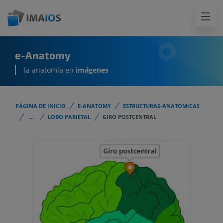
e-Anatomy
la anatomía en
imágenes
PÁGINA DE INICIO
E-ANATOMY
ESTRUCTURAS-ANATOMICAS
...
LOBO PARIETAL
GIRO POSTCENTRAL