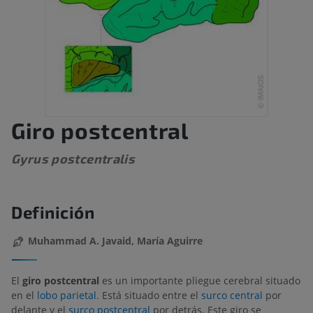
Giro postcentral
Gyrus postcentralis
Definición
Muhammad A. Javaid, María Aguirre
El
giro postcentral
es un importante pliegue cerebral situado
en el
lobo parietal
. Está situado entre el
surco central
por
delante y el
surco postcentral
por detrás. Este giro se