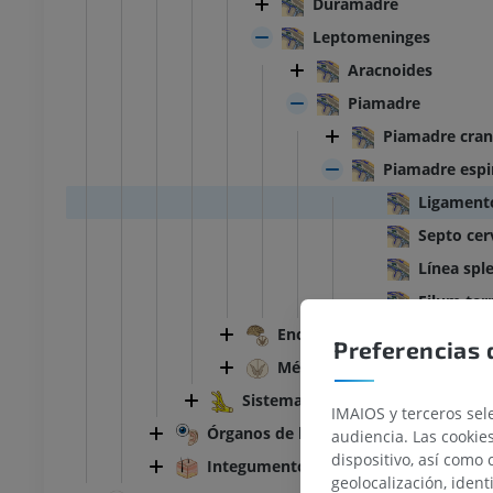
Duramadre
Leptomeninges
Aracnoides
Piamadre
Piamadre cran
Piamadre espi
Ligament
Septo cer
Línea spl
Filum ter
Encéfalo
Preferencias 
Médula espinal
Sistema nervioso periférico
IMAIOS y terceros sele
Órganos de los sentidos
audiencia. Las cookie
dispositivo, así como 
Integumento común
geolocalización, ident