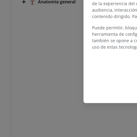
Anatomia general
de la experiencia del 
audiencia, interacció
contenido dirigido. P
Puede permitir, bloqu
TARSO-PIE
herramienta de config
también se opone a cu
la rodilla
IRM normal del tobillo
uso de estas tecnolog
IRM
UM
PREMIUM
afía de rodilla
Antepié RM
afía TC
IRM
UM
PREMIUM
 miembro inferior
IRM del miembro inferior
IRM
UM
PREMIUM
rafías del miembro
Radiografías del miembro