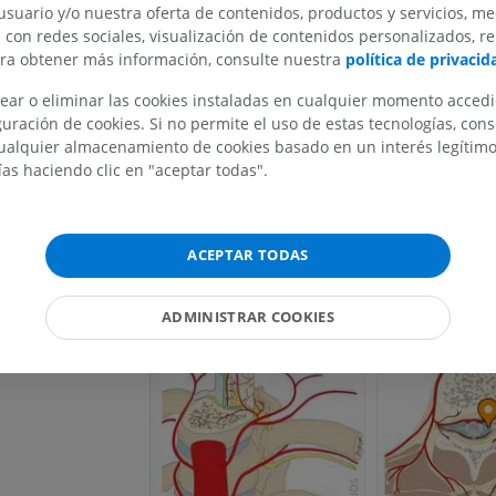
usuario y/o nuestra oferta de contenidos, productos y servicios, me
Galería
n con redes sociales, visualización de contenidos personalizados, r
ara obtener más información, consulte nuestra
política de privacid
ear o eliminar las cookies instaladas en cualquier momento acced
MIEMBRO SUPERIOR
MIEMBRO INFERIOR
uración de cookies. Si no permite el uso de estas tecnologías, co
alquier almacenamiento de cookies basado en un interés legítimo.
IRM del miembro superior
Miembro inferi
ías haciendo clic en "aceptar todas".
IRM
Ilustraciones
PREMIUM
PREMIUM
ACEPTAR TODAS
IRM del hombro
Radiografías 
IRM
inferior
Radiografía
ADMINISTRAR COOKIES
PREMIUM
GRATIS
IRM del carpo
IRM
IRM del miembr
IRM
PREMIUM
PREMIUM
IRM del codo