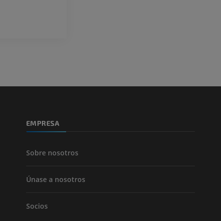
ATC de la extr
Visible Human Project
inferior
Fotografía
TAC
PREMIUM
PREMIUM
Pierna (arteria
TAC
GRATIS
Arteriografía 
EMPRESA
inferiores
Angiografía
GRATIS
Sobre nosotros
Únase a nosotros
Socios