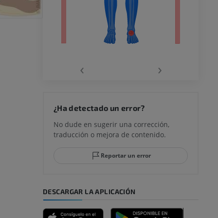
ra
la
‹
›
rodilla
¿Ha detectado un error?
No dude en sugerir una corrección,
traducción o mejora de contenido.
 y retropié
Reportar un error
DESCARGAR LA APLICACIÓN