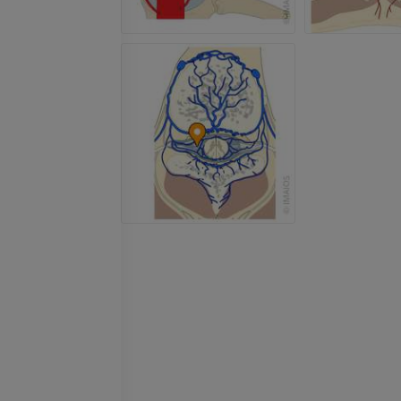
IRM
IRM de la cade
IRM
PREMIUM
PREMIUM
IRM de la mano
IRM
IRM de la rodil
IRM
PREMIUM
PREMIUM
Radiografías del miembro
superior
Artrografía de 
Radiografía
Artrografía TC
PREMIUM
PREMIUM
Miembro superior
IRM del tobillo
Ilustraciones
IRM
PREMIUM
PREMIUM
Arteriografía de miembro
Antepié RM
superior
IRM
Angiografía
PREMIUM
GRATIS