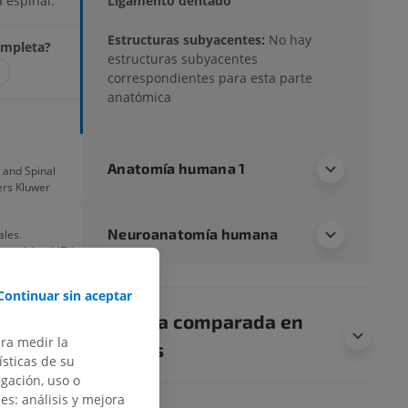
Ligamento dentado
 espinal.
Estructuras subyacentes:
No hay
completa?
estructuras subyacentes
correspondientes para esta parte
anatómica
Anatomía humana 1
 and Spinal
ters Kluwer
Neuroanatomía humana
ales.
ure Island (FL):
Continuar sin aceptar
icles', en
Anatomía comparada en
thcare
ara medir la
animales
sticas de su
egación, uso o
des: análisis y mejora