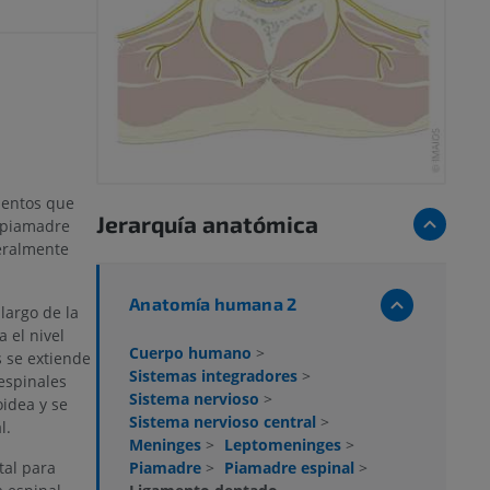
mentos que
Jerarquía anatómica
a piamadre
eralmente
Anatomía humana 2
largo de la
 el nivel
Cuerpo humano
>
 se extiende
Sistemas integradores
>
espinales
Sistema nervioso
>
oidea y se
Sistema nervioso central
>
l.
Meninges
>
Leptomeninges
>
Piamadre
>
Piamadre espinal
>
tal para