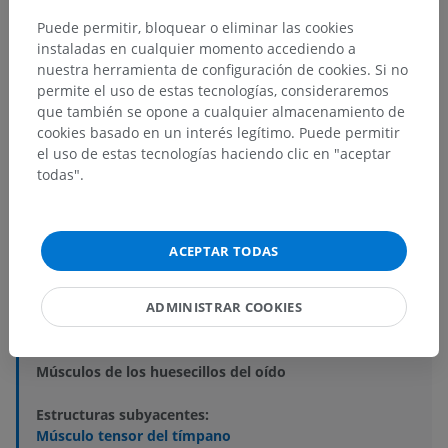
Puede permitir, bloquear o eliminar las cookies
instaladas en cualquier momento accediendo a
nuestra herramienta de configuración de cookies. Si no
permite el uso de estas tecnologías, consideraremos
que también se opone a cualquier almacenamiento de
cookies basado en un interés legítimo. Puede permitir
el uso de estas tecnologías haciendo clic en "aceptar
Jerarquía anatómica
todas".
Anatomía humana 2
ACEPTAR TODAS
Anatomía humana 1
ADMINISTRAR COOKIES
Anatomía sistémica
>
Músculos; sistema muscular
>
Músculos de la cabeza
>
Músculos de los huesecillos del oído
Estructuras subyacentes:
Músculo tensor del tímpano