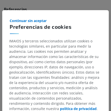
Referencias
Gray H, Drake RL. Gray. Anatomía para estudiantes. 4ª ed. Barcelona:
Continuar sin aceptar
Elsevier; 2020.
Preferencias de cookies
Moore KL, Dalley AF, Agur AMR. Anatomía con orientación clínica. 8ª ed.
Barcelona: Wolters Kluwer; 2018.
IMAIOS y terceros seleccionados utilizan cookies o
Rouvière H, Delmas A. Anatomía humana: Tomos 1–3. 11ª ed. Barcelona:
tecnologías similares, en particular para medir la
Masson; 2005.
audiencia. Las cookies nos permiten analizar y
Terminologia Anatomica. 2ª ed. Federative International Programme for
almacenar información como las características de su
Anatomical Terminology (FIPAT); 2019.
dispositivo, así como ciertos datos personales (por
ejemplo, direcciones IP, datos de navegación, uso o
geolocalización, identificadores únicos). Estos datos se
tratan con las siguientes finalidades: análisis y mejora
Galería
de la experiencia del usuario y/o nuestra oferta de
contenidos, productos y servicios, medición y análisis
de audiencia, interacción con redes sociales,
visualización de contenidos personalizados,
rendimiento y contenido dirigido. Para obtener más
información, consulte nuestra
política de privacidad
.