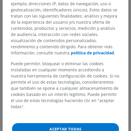
ejemplo, direcciones IP, datos de navegación, uso o
geolocalización, identificadores únicos). Estos datos se
tratan con las siguientes finalidades: análisis y mejora
de la experiencia del usuario y/o nuestra oferta de
contenidos, productos y servicios, medición y análisis
de audiencia, interacción con redes sociales,
visualización de contenidos personalizados,
rendimiento y contenido dirigido. Para obtener más
Jerarquía anatómica
información, consulte nuestra
política de privacidad
.
Puede permitir, bloquear o eliminar las cookies
instaladas en cualquier momento accediendo a
Anatomía humana 2
nuestra herramienta de configuración de cookies. Si no
permite el uso de estas tecnologías, consideraremos
Cuerpo humano
>
Sistemas integradores
>
que también se opone a cualquier almacenamiento de
Sistema nervioso
>
Sistema nervioso central
>
cookies basado en un interés legítimo. Puede permitir
Encéfalo
>
Tronco encefálico
>
Puente
>
el uso de estas tecnologías haciendo clic en "aceptar
Tegmento pontino
>
todas".
Sustancia gris del tegmento pontino
>
Núcleo lacrimal
Estructuras subyacentes:
No hay estructuras
ACEPTAR TODAS