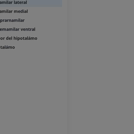
milar lateral
Ilustraciones
IRM
amilar medial
PREMIUM
PREMIUM
prarnamilar
Arteriografía de miembro
Antepié RM
emamilar ventral
superior
IRM
Angiografía
ior del hipotalámo
PREMIUM
GRATIS
otalámo
ATC de la extr
Visible Human Project
inferior
Fotografía
TAC
PREMIUM
PREMIUM
Pierna (arteria
TAC
GRATIS
Arteriografía 
inferiores
Angiografía