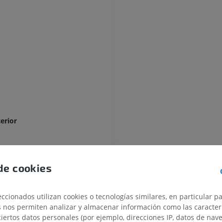
erior
MIEMBRO SUPERIOR
MIEMBRO INFERIOR
IRM del miembro superior
Miembro inferi
IRM
Ilustraciones
o
de cookies
PREMIUM
PREMIUM
ior
ccionados utilizan cookies o tecnologías similares, en particular p
IRM del hombro
Radiografías 
s nos permiten analizar y almacenar información como las caracterí
IRM
inferior
ciertos datos personales (por ejemplo, direcciones IP, datos de nav
Radiografía
PREMIUM