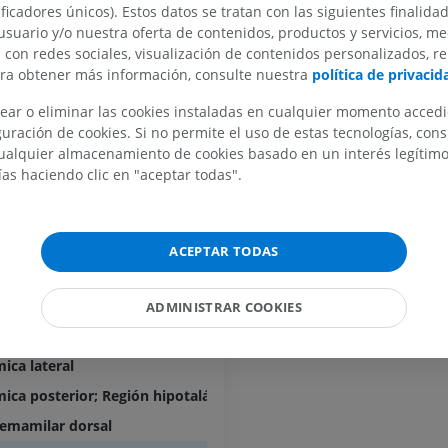
ificadores únicos). Estos datos se tratan con las siguientes finalida
GRATIS
usuario y/o nuestra oferta de contenidos, productos y servicios, me
 ventral
IRM del carpo
n con redes sociales, visualización de contenidos personalizados, r
IRM
IRM del miembr
ara obtener más información, consulte nuestra
política de privacid
IRM
PREMIUM
PREMIUM
ear o eliminar las cookies instaladas en cualquier momento acced
milar
uración de cookies. Si no permite el uso de estas tecnologías, co
IRM del codo
alquier almacenamiento de cookies basado en un interés legítimo.
co
IRM
IRM de la cade
ías haciendo clic en "aceptar todas".
IRM
PREMIUM
PREMIUM
a
IRM de la mano
um
ACEPTAR TODAS
IRM
IRM de la rodil
IRM
ica anterior; Región hipotalámica anterior
PREMIUM
PREMIUM
ica dorsal; Región hipotalámica dorsal
ADMINISTRAR COOKIES
Radiografías del miembro
mica intermedia; Región hipotalámica intermedia
superior
Artrografía de 
ica lateral
Radiografía
Artrografía TC
PREMIUM
PREMIUM
ica posterior; Región hipotalámica posterior
emamilar dorsal
Miembro superior
IRM del tobillo