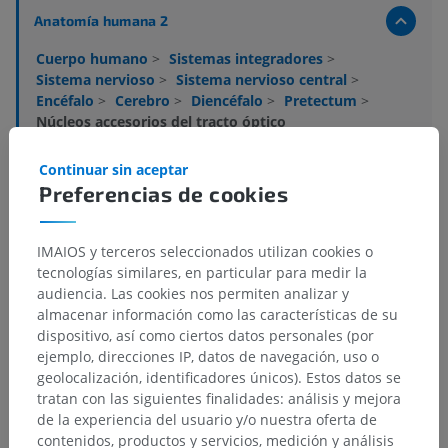
Anatomía humana 2
Cuerpo humano
>
Sistemas integradores
>
Sistema nervioso
>
Sistema nervioso central
>
Encéfalo
>
Cerebro
>
Diencéfalo
>
Pretectum
>
Núcleos accesorios del tracto óptico
Estructuras subyacentes:
No hay estructuras
Continuar sin aceptar
subyacentes correspondientes para esta parte
Preferencias de cookies
anatómica
IMAIOS y terceros seleccionados utilizan cookies o
tecnologías similares, en particular para medir la
Anatomía humana 1
audiencia. Las cookies nos permiten analizar y
almacenar información como las características de su
dispositivo, así como ciertos datos personales (por
Neuroanatomía humana
ejemplo, direcciones IP, datos de navegación, uso o
geolocalización, identificadores únicos). Estos datos se
tratan con las siguientes finalidades: análisis y mejora
de la experiencia del usuario y/o nuestra oferta de
Traducciones
contenidos, productos y servicios, medición y análisis