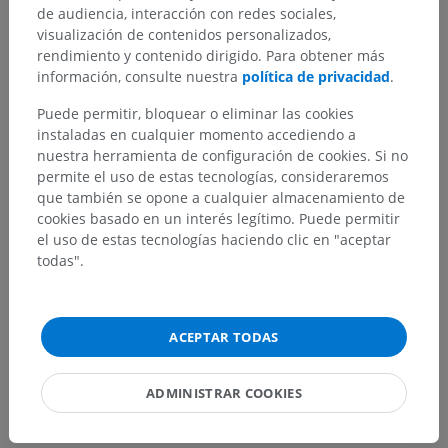
de audiencia, interacción con redes sociales,
visualización de contenidos personalizados,
rendimiento y contenido dirigido. Para obtener más
¿Ha detectado un error?
información, consulte nuestra
política de privacidad
.
No dude en sugerir una corrección, traducción o
Puede permitir, bloquear o eliminar las cookies
mejora de contenido.
instaladas en cualquier momento accediendo a
nuestra herramienta de configuración de cookies. Si no
Reportar un error
permite el uso de estas tecnologías, consideraremos
que también se opone a cualquier almacenamiento de
cookies basado en un interés legítimo. Puede permitir
el uso de estas tecnologías haciendo clic en "aceptar
DESCARGAR LA APLICACIÓN
todas".
ACEPTAR TODAS
ADMINISTRAR COOKIES