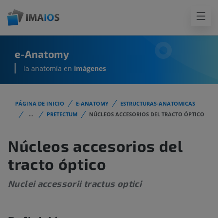
e-Anatomy
la anatomía en
imágenes
PÁGINA DE INICIO
E-ANATOMY
ESTRUCTURAS-ANATOMICAS
...
PRETECTUM
NÚCLEOS ACCESORIOS DEL TRACTO ÓPTICO
Núcleos accesorios del
tracto óptico
Nuclei accessorii tractus optici