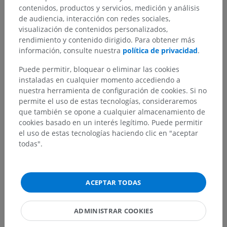
contenidos, productos y servicios, medición y análisis
Traducciones
de audiencia, interacción con redes sociales,
visualización de contenidos personalizados,
rendimiento y contenido dirigido. Para obtener más
información, consulte nuestra
política de privacidad
.
¿Ha detectado un error?
Puede permitir, bloquear o eliminar las cookies
No dude en sugerir una corrección, traducción o
instaladas en cualquier momento accediendo a
mejora de contenido.
nuestra herramienta de configuración de cookies. Si no
permite el uso de estas tecnologías, consideraremos
Reportar un error
que también se opone a cualquier almacenamiento de
cookies basado en un interés legítimo. Puede permitir
el uso de estas tecnologías haciendo clic en "aceptar
todas".
DESCARGAR LA APLICACIÓN
ACEPTAR TODAS
ADMINISTRAR COOKIES