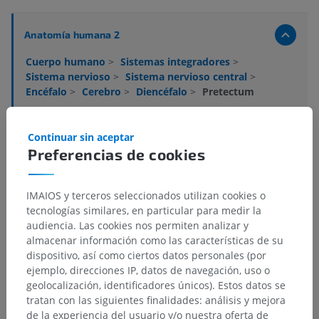
Anatomía humana 2
Cuerpo humano
>
Sistemas integradores
>
Sistema nervioso
>
Sistema nervioso central
>
Encéfalo
>
Cerebro
>
Diencéfalo
>
Pretectum
Estructuras subyacentes:
Continuar sin aceptar
Núcleos pretectales
Preferencias de cookies
Núcleo de la comisural posterior
Núcleos accesorios del tracto óptico
IMAIOS y terceros seleccionados utilizan cookies o
tecnologías similares, en particular para medir la
audiencia. Las cookies nos permiten analizar y
Anatomía humana 1
almacenar información como las características de su
dispositivo, así como ciertos datos personales (por
ejemplo, direcciones IP, datos de navegación, uso o
Neuroanatomía humana
geolocalización, identificadores únicos). Estos datos se
tratan con las siguientes finalidades: análisis y mejora
de la experiencia del usuario y/o nuestra oferta de