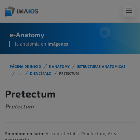
e-Anatomy
la anatomía en
imágenes
PÁGINA DE INICIO
E-ANATOMY
ESTRUCTURAS-ANATOMICAS
...
DIENCÉFALO
PRETECTUM
Pretectum
Pretectum
Sinónimo en latín:
Area pretectalis; Praetectum; Area