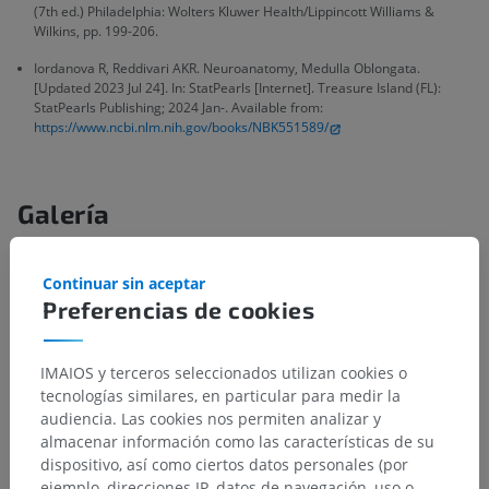
(7th ed.) Philadelphia: Wolters Kluwer Health/Lippincott Williams &
Wilkins, pp. 199-206.
Iordanova R, Reddivari AKR. Neuroanatomy, Medulla Oblongata.
[Updated 2023 Jul 24]. In: StatPearls [Internet]. Treasure Island (FL):
StatPearls Publishing; 2024 Jan-. Available from:
https://www.ncbi.nlm.nih.gov/books/NBK551589/
Galería
Continuar sin aceptar
Preferencias de cookies
IMAIOS y terceros seleccionados utilizan cookies o
tecnologías similares, en particular para medir la
audiencia. Las cookies nos permiten analizar y
almacenar información como las características de su
dispositivo, así como ciertos datos personales (por
ejemplo, direcciones IP, datos de navegación, uso o