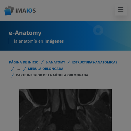
e-Anatomy
la anatomía en
imágenes
PÁGINA DE INICIO
E-ANATOMY
ESTRUCTURAS-ANATOMICAS
...
MÉDULA OBLONGADA
PARTE INFERIOR DE LA MÉDULA OBLONGADA