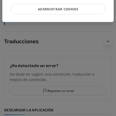
Estructuras subyacentes:
No hay estructuras
ADMINISTRAR COOKIES
subyacentes correspondientes para esta parte
anatómica
Traducciones
¿Ha detectado un error?
No dude en sugerir una corrección, traducción o
mejora de contenido.
Reportar un error
DESCARGAR LA APLICACIÓN