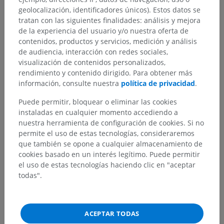
geolocalización, identificadores únicos). Estos datos se
tratan con las siguientes finalidades: análisis y mejora
de la experiencia del usuario y/o nuestra oferta de
contenidos, productos y servicios, medición y análisis
de audiencia, interacción con redes sociales,
visualización de contenidos personalizados,
rendimiento y contenido dirigido. Para obtener más
información, consulte nuestra
política de privacidad
.
Puede permitir, bloquear o eliminar las cookies
instaladas en cualquier momento accediendo a
nuestra herramienta de configuración de cookies. Si no
Jerarquía anatómica
permite el uso de estas tecnologías, consideraremos
que también se opone a cualquier almacenamiento de
cookies basado en un interés legítimo. Puede permitir
Anatomía humana 2
el uso de estas tecnologías haciendo clic en "aceptar
todas".
Cuerpo humano
>
Sistemas integradores
>
Sistema nervioso
>
Sistema nervioso central
>
Encéfalo
>
Tronco encefálico
>
Médula oblongada
>
Parte inferior de la médula oblongada
ACEPTAR TODAS