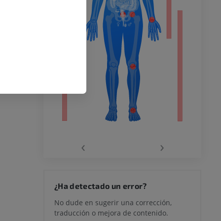
o inferior
ra
la
‹
›
rodilla
¿Ha detectado un error?
No dude en sugerir una corrección,
traducción o mejora de contenido.
 y retropié