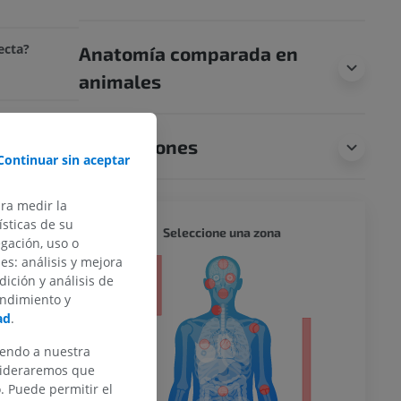
ecta?
Anatomía comparada en
animales
Traducciones
Continuar sin aceptar
ara medir la
sticas de su
CUERPO
Seleccione una zona
egación, uso o
des: análisis y mejora
or
dición y análisis de
endimiento y
ad
.
iendo a nuestra
del miembro
nsideraremos que
 Puede permitir el