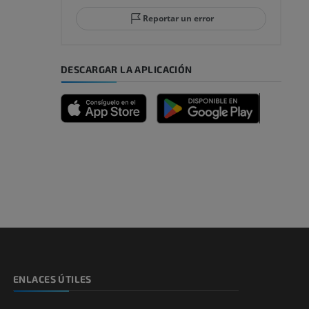
Reportar un error
DESCARGAR LA APLICACIÓN
emidad
s y huesos)
de miembros
ENLACES ÚTILES