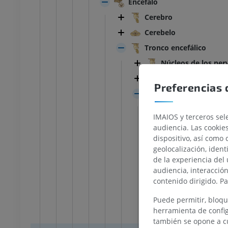
Encéfalo
Cerebro
Cerebelo
Tronco encefálico
Núcleos de los ner
Sustancia blanca de
Preferencias 
Mesencéfalo
Fosa interped
IMAIOS y terceros sele
Sustancia perf
audiencia. Las cookie
TARSO-PIE
dispositivo, así como 
Surco lateral 
geolocalización, ident
Pedúnculo cer
la rodilla
IRM normal del tobillo
de la experiencia del 
IRM
Base del 
audiencia, interacció
UM
PREMIUM
contenido dirigido. P
Pie 
Puede permitir, bloqu
Susta
afía de rodilla
Antepié RM
herramienta de config
afía TC
IRM
también se opone a cu
UM
PREMIUM