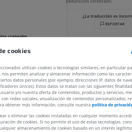
pedúnculos cerebrales.
¿La traducción es incorr
REPORTAR
vios craneales
l tronco encefálico
de cookies
uncular
ccionados utilizan cookies o tecnologías similares, en particular p
orada posterior
s nos permiten analizar y almacenar información como las caracterí
MIEMBRO SUPERIOR
MIEMBRO INFERIOR
ciertos datos personales (por ejemplo, direcciones IP, datos de nav
mesencefálico
ificadores únicos). Estos datos se tratan con las siguientes finalida
ebral
IRM del miembro superior
Miembro inferi
usuario y/o nuestra oferta de contenidos, productos y servicios, me
IRM
Ilustraciones
pedúnculo
n con redes sociales, visualización de contenidos personalizados, r
PREMIUM
PREMIUM
ara obtener más información, consulte nuestra
política de privacid
peduncular
ear o eliminar las cookies instaladas en cualquier momento acced
ncia nigra
IRM del hombro
Radiografías 
uración de cookies. Si no permite el uso de estas tecnologías, co
IRM
inferior
Parte compacta de la sustancia negra
alquier almacenamiento de cookies basado en un interés legítimo.
Radiografía
PREMIUM