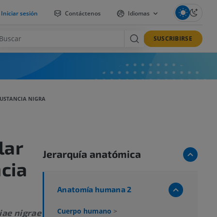
Iniciar sesión
Contáctenos
Idiomas
SUSCRIBIRSE
SUSTANCIA NIGRA
lar
Jerarquía anatómica
ncia
Anatomía humana 2
Cuerpo humano
>
iae nigrae