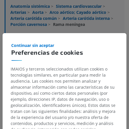
Anatomía sistémica
>
Sistema cardiovascular
>
Arterias
>
Aorta
>
Arco aórtico; Cayado aórtico
>
Arteria carótida común
>
Arteria carótida interna
>
Porción cavernosa
>
Rama meníngea
Estructuras subyacentes:
No hay estructuras
subyacentes correspondientes para esta parte
Continuar sin aceptar
anatómica
Preferencias de cookies
IMAIOS y terceros seleccionados utilizan cookies o
Neuroanatomía humana
tecnologías similares, en particular para medir la
audiencia. Las cookies nos permiten analizar y
almacenar información como las características de su
dispositivo, así como ciertos datos personales (por
Anatomía comparada en animales
ejemplo, direcciones IP, datos de navegación, uso o
geolocalización, identificadores únicos). Estos datos se
tratan con las siguientes finalidades: análisis y mejora
Traducciones
de la experiencia del usuario y/o nuestra oferta de
contenidos, productos y servicios, medición y análisis