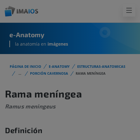
e-Anatomy
la anatomía en
imágenes
PÁGINA DE INICIO
E-ANATOMY
ESTRUCTURAS-ANATOMICAS
...
PORCIÓN CAVERNOSA
RAMA MENÍNGEA
Rama meníngea
Ramus meningeus
Definición