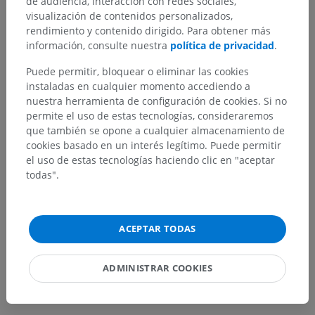
de audiencia, interacción con redes sociales,
visualización de contenidos personalizados,
rendimiento y contenido dirigido. Para obtener más
¿Ha detectado un error?
información, consulte nuestra
política de privacidad
.
No dude en sugerir una corrección, traducción o
Puede permitir, bloquear o eliminar las cookies
mejora de contenido.
instaladas en cualquier momento accediendo a
nuestra herramienta de configuración de cookies. Si no
Reportar un error
permite el uso de estas tecnologías, consideraremos
que también se opone a cualquier almacenamiento de
cookies basado en un interés legítimo. Puede permitir
DESCARGAR LA APLICACIÓN
el uso de estas tecnologías haciendo clic en "aceptar
todas".
ACEPTAR TODAS
ADMINISTRAR COOKIES