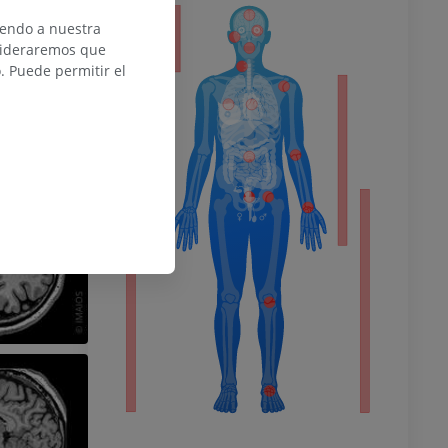
or
iendo a nuestra
nsideraremos que
 Puede permitir el
del miembro
o inferior
ra
la