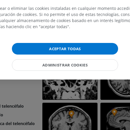
parietal
IRM del miembro superior
Miembro inferi
ear o eliminar las cookies instaladas en cualquier momento acced
ateral
IRM
Ilustraciones
uración de cookies. Si no permite el uso de estas tecnologías, co
l
alquier almacenamiento de cookies basado en un interés legítimo.
PREMIUM
PREMIUM
ías haciendo clic en "aceptar todas".
ular de la ínsula
IRM del hombro
Radiografías 
IRM
inferior
ntral
Radiografía
PREMIUM
ACEPTAR TODAS
GRATIS
IRM del carpo
ADMINISTRAR COOKIES
IRM
IRM del miembr
l
IRM
PREMIUM
PREMIUM
IRM del codo
IRM
IRM de la cade
IRM
PREMIUM
l telencéfalo
PREMIUM
do
IRM de la mano
IRM
IRM de la rodil
ca del telencéfalo
IRM
PREMIUM