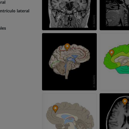
ral
PREMIUM
ntrículo lateral
Radiografías del miembro
superior
Artrografía de 
Radiografía
Artrografía TC
ales
PREMIUM
PREMIUM
Miembro superior
IRM del tobillo
Ilustraciones
IRM
PREMIUM
PREMIUM
Arteriografía de miembro
Antepié RM
superior
IRM
Angiografía
PREMIUM
GRATIS
ATC de la extr
Visible Human Project
inferior
Fotografía
TAC
PREMIUM
PREMIUM