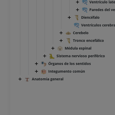
Ventrículo late
UM
PREMIUM
Paredes del ve
Diencéfalo
TC del tobillo y del pie
TAC
Ventrículos cerebr
PREMIUM
Cerebelo
Tronco encefálico
Médula espinal
Sistema nervioso periférico
Órganos de los sentidos
Integumento común
Anatomia general