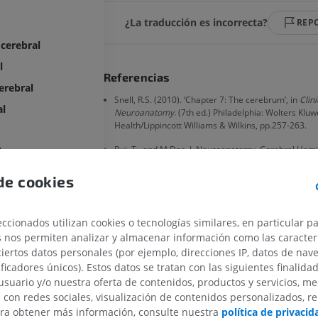
¿La traducción es incorrecta?
REP
 cerebral
l
Referencias
erebral
Snell, R.S. (2010). ‘Chapter 7: The cerebrum’, in
Clini
al
Neuroanatomy
. (7th ed.) Philadelphia: Wolters Kluw
Health/Lippincott Williams & Wilkins, pp.257-263.
Bui, T., and M Das, J. Neuroanatomy, Cerebral Hem
les
[Updated 2023 Jul 24]. In: StatPearls [Internet]. Trea
bares
StatPearls Publishing; 2023 Jan-. Available from:
de cookies
https://www.ncbi.nlm.nih.gov/books/NBK549789/
tral
ral
ccionados utilizan cookies o tecnologías similares, en particular p
ietooccipital
s nos permiten analizar y almacenar información como las caracterí
Galería
ciertos datos personales (por ejemplo, direcciones IP, datos de nav
reoccipital
ificadores únicos). Estos datos se tratan con las siguientes finalida
 cuerpo calloso
usuario y/o nuestra oferta de contenidos, productos y servicios, me
n con redes sociales, visualización de contenidos personalizados, r
gular
MIEMBRO SUPERIOR
MIEMBRO INFERIOR
ara obtener más información, consulte nuestra
política de privacid