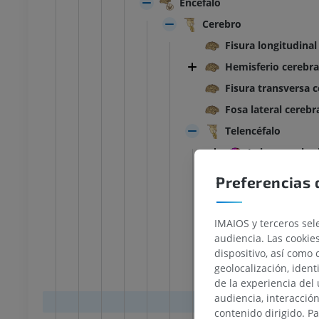
Encéfalo
Cerebro
Fisura longitudinal
Hemisferio cerebra
Fisura transversa c
Fosa lateral cerebr
Telencéfalo
Lobos cerebra
Surcos interlo
Preferencias 
Surco cen
Surco late
IMAIOS y terceros sele
Surco par
audiencia. Las cookie
dispositivo, así como 
Incisura p
geolocalización, ident
Surco del
de la experiencia del 
audiencia, interacció
Surco cin
TARSO-PIE
contenido dirigido. P