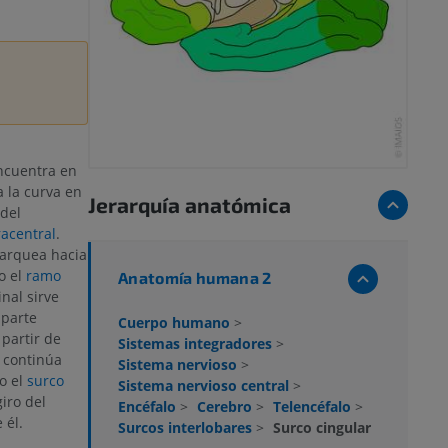
ncuentra en
a la curva en
Jerarquía anatómica
 del
racentral
.
arquea hacia
o el
ramo
Anatomía humana 2
nal sirve
 parte
Cuerpo humano
>
 partir de
Sistemas integradores
>
continúa
Sistema nervioso
>
o el
surco
Sistema nervioso central
>
giro del
Encéfalo
>
Cerebro
>
Telencéfalo
>
 él.
Surcos interlobares
>
Surco cingular