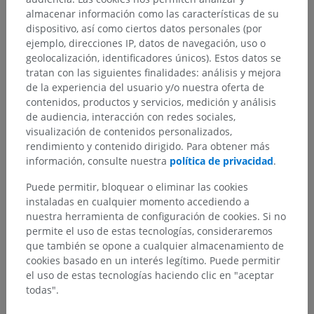
almacenar información como las características de su
dispositivo, así como ciertos datos personales (por
ejemplo, direcciones IP, datos de navegación, uso o
Jerarquía anatómica
geolocalización, identificadores únicos). Estos datos se
tratan con las siguientes finalidades: análisis y mejora
de la experiencia del usuario y/o nuestra oferta de
contenidos, productos y servicios, medición y análisis
Anatomía humana 2
de audiencia, interacción con redes sociales,
visualización de contenidos personalizados,
rendimiento y contenido dirigido. Para obtener más
Anatomía humana 1
información, consulte nuestra
política de privacidad
.
Anatomía sistémica
>
Sistema nervioso
>
Puede permitir, bloquear o eliminar las cookies
Sistema nervioso central
>
Encéfalo
>
instaladas en cualquier momento accediendo a
Telencéfalo; Cérebro
>
Hemisferio cerebral
>
nuestra herramienta de configuración de cookies. Si no
Surcos interlobares
permite el uso de estas tecnologías, consideraremos
que también se opone a cualquier almacenamiento de
Estructuras subyacentes:
cookies basado en un interés legítimo. Puede permitir
Surco central
el uso de estas tecnologías haciendo clic en "aceptar
Surco lateral
todas".
Surco parieto-occipital