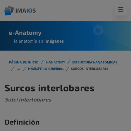
e-Anatomy
la anatomía en
imágenes
PÁGINA DE INICIO
E-ANATOMY
ESTRUCTURAS-ANATOMICAS
...
HEMISFERIO CEREBRAL
SURCOS INTERLOBARES
Surcos interlobares
Sulci interlobares
Definición