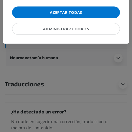
Incisura preoccipital
Surcos interlobulares
ACEPTAR TODAS
Surco cingular
Surco subparietal
ADMINISTRAR COOKIES
Surco colateral
Neuroanatomía humana
Traducciones
¿Ha detectado un error?
No dude en sugerir una corrección, traducción o
mejora de contenido.