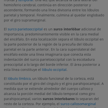
hemisferio cerebral, continúa en dirección posterior y
ascendente, formando una línea divisoria entre los lóbulos
parietal y temporal. Finalmente, culmina al quedar englobado
por el giro supramarginal.
El
surco parietooccipital
es un
surco interlóbar
adicional de
importancia, predominantemente visible en la cara medial
del encéfalo. En esta localización separa el lóbulo occipital en
la parte posterior de la región de la precuña del lóbulo
parietal en la parte anterior. En la cara superolateral del
encéfalo existe una línea imaginaria que conecta esta
indentación del surco parietooccipital con la escotadura
preoccipital a lo largo del borde inferior. El área posterior a
esta línea constituye el
lóbulo occipital
.
El
lóbulo límbico
, un lóbulo funcional de la corteza, está
constituido por el giro del cíngulo y el giro parahipocampal. A
medida que se extiende alrededor del cuerpo calloso y
alcanza la porción medial del lóbulo temporal como giro
parahipocampal, varios
surcos interlobares
lo separan del
resto de la corteza. Por ejemplo, el
surco callosomarginal