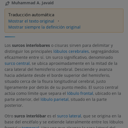
Muhammad A. Javaid
Traducción automática
Mostrar el texto original
Mostrar siempre la definición original
Los
surcos interlobares
o cisuras sirven para delimitar y
distinguir los principales
lóbulos cerebrales
, segregándolos
eficazmente entre sí. Un surco significativo, denominado
surco central
, se ubica aproximadamente en la mitad de la
cara lateral del hemisferio cerebral. Desciende y avanza
hacia adelante desde el borde superior del hemisferio,
situado cerca de la fisura longitudinal cerebral, justo
ligeramente por detrás de su punto medio. El surco central
actúa como límite que separa el
lóbulo frontal
, ubicado en la
parte anterior, del
lóbulo parietal
, situado en la parte
posterior.
Otro
surco interlóbar
es el
surco lateral
, que se origina en la
base del encéfalo y se extiende lateralmente entre los lóbulos
frontal y
temporal
. Una vez que alcanza la cara lateral del