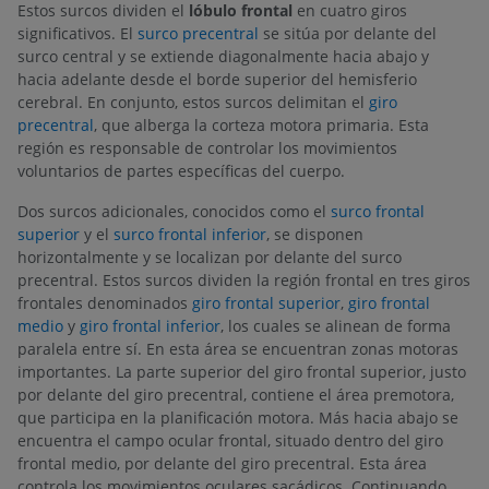
Estos surcos dividen el
lóbulo frontal
en cuatro giros
significativos. El
surco precentral
se sitúa por delante del
surco central y se extiende diagonalmente hacia abajo y
hacia adelante desde el borde superior del hemisferio
cerebral. En conjunto, estos surcos delimitan el
giro
precentral
, que alberga la corteza motora primaria. Esta
región es responsable de controlar los movimientos
voluntarios de partes específicas del cuerpo.
Dos surcos adicionales, conocidos como el
surco frontal
superior
y el
surco frontal inferior
, se disponen
horizontalmente y se localizan por delante del surco
precentral. Estos surcos dividen la región frontal en tres giros
frontales denominados
giro frontal superior
,
giro frontal
medio
y
giro frontal inferior
, los cuales se alinean de forma
paralela entre sí. En esta área se encuentran zonas motoras
importantes. La parte superior del giro frontal superior, justo
por delante del giro precentral, contiene el área premotora,
que participa en la planificación motora. Más hacia abajo se
encuentra el campo ocular frontal, situado dentro del giro
frontal medio, por delante del giro precentral. Esta área
controla los movimientos oculares sacádicos. Continuando