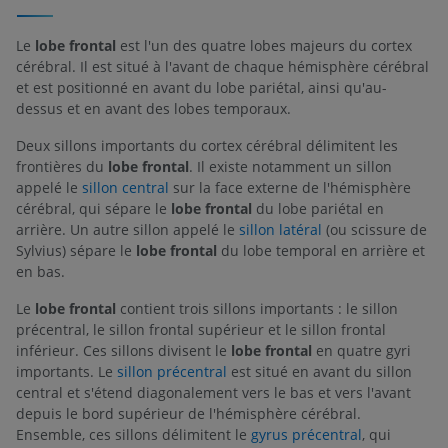
Le
lobe frontal
est l'un des quatre lobes majeurs du cortex
cérébral. Il est situé à l'avant de chaque hémisphère cérébral
et est positionné en avant du lobe pariétal, ainsi qu'au-
dessus et en avant des lobes temporaux.
Deux sillons importants du cortex cérébral délimitent les
frontières du
lobe frontal
. Il existe notamment un sillon
appelé le
sillon central
sur la face externe de l'hémisphère
cérébral, qui sépare le
lobe frontal
du lobe pariétal en
arrière. Un autre sillon appelé le
sillon latéral
(ou scissure de
Sylvius) sépare le
lobe frontal
du lobe temporal en arrière et
en bas.
Le
lobe frontal
contient trois sillons importants : le sillon
précentral, le sillon frontal supérieur et le sillon frontal
inférieur. Ces sillons divisent le
lobe frontal
en quatre gyri
importants. Le
sillon précentral
est situé en avant du sillon
central et s'étend diagonalement vers le bas et vers l'avant
depuis le bord supérieur de l'hémisphère cérébral.
Ensemble, ces sillons délimitent le
gyrus précentral
, qui