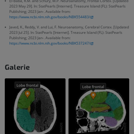
El-Baba, R.M. and Schury, M.P. Neuroanatomy, Frontal Cortex. [Updated
2023 May 29]. In: StatPearls [Internet]. Treasure Island (FL): StatPearls
Publishing; 2023 Jan-. Available from:
https://www.ncbi.nlm.nih.gov/books/NBK554483/
Javed, K., Reddy, V. and Lui, F. Neuroanatomy, Cerebral Cortex. [Updated
2023 Jul 25]. In: StatPearls [Internet]. Treasure Island (FL): StatPearls
Publishing; 2023 Jan-. Available from:
https://www.ncbi.nlm.nih.gov/books/NBK537247/
Galerie