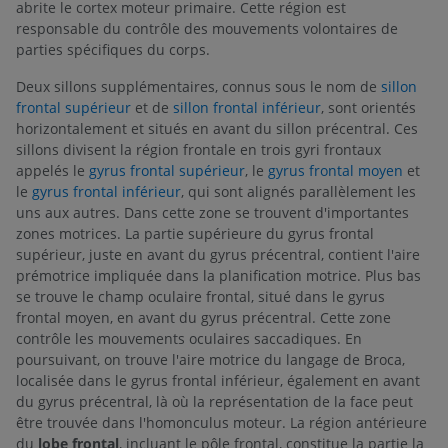
abrite le cortex moteur primaire. Cette région est
responsable du contrôle des mouvements volontaires de
parties spécifiques du corps.
Deux sillons supplémentaires, connus sous le nom de
sillon
frontal supérieur
et de
sillon frontal inférieur
, sont orientés
horizontalement et situés en avant du sillon précentral. Ces
sillons divisent la région frontale en trois gyri frontaux
appelés le
gyrus frontal supérieur
, le
gyrus frontal moyen
et
le
gyrus frontal inférieur
, qui sont alignés parallèlement les
uns aux autres. Dans cette zone se trouvent d'importantes
zones motrices. La partie supérieure du gyrus frontal
supérieur, juste en avant du gyrus précentral, contient l'aire
prémotrice impliquée dans la planification motrice. Plus bas
se trouve le champ oculaire frontal, situé dans le gyrus
frontal moyen, en avant du gyrus précentral. Cette zone
contrôle les mouvements oculaires saccadiques. En
poursuivant, on trouve l'aire motrice du langage de Broca,
localisée dans le gyrus frontal inférieur, également en avant
du gyrus précentral, là où la représentation de la face peut
être trouvée dans l'homonculus moteur. La région antérieure
du
lobe frontal
, incluant le pôle frontal, constitue la partie la