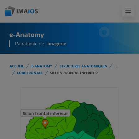
e-Anatomy
L'anatomie de l'
imagerie
ACCUEIL
E-ANATOMY
STRUCTURES ANATOMIQUES
...
LOBE FRONTAL
SILLON FRONTAL INFÉRIEUR