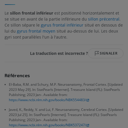
Le
sillon frontal inférieur
est positionné horizontalement et
se situe en avant de la partie inférieure du
sillon précentral
.
Ce sillon sépare le
gyrus frontal inférieur
situé en dessous de
lui du
gyrus frontal moyen
situé au-dessus de lui. Les deux
gyri sont parallèles l'un à l'autre.
La traduction est incorrecte ?
SIGNALER
Références
El-Baba, R.M. and Schury, M.P. Neuroanatomy, Frontal Cortex. [Updated
2023 May 29]. In: StatPearls [Internet]. Treasure Island (FL): StatPearls
Publishing; 2023 Jan-. Available from:
https://www.ncbi.nlm.nih.gov/books/NBK554483/
Javed, K., Reddy, V. and Lui, F. Neuroanatomy, Cerebral Cortex. [Updated
2023 Jul 25]. In: StatPearls [Internet]. Treasure Island (FL): StatPearls
Publishing; 2023 Jan-. Available from:
https://www.ncbi.nlm.nih.gov/books/NBK537247/