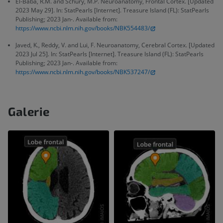
El-Baba, R.M. and Schury, M.P. Neuroanatomy, Frontal Cortex. [Updated
2023 May 29]. In: StatPearls [Internet]. Treasure Island (FL): StatPearls
Publishing; 2023 Jan-. Available from:
https://www.ncbi.nlm.nih.gov/books/NBK554483/
Javed, K., Reddy, V. and Lui, F. Neuroanatomy, Cerebral Cortex. [Updated
2023 Jul 25]. In: StatPearls [Internet]. Treasure Island (FL): StatPearls
Publishing; 2023 Jan-. Available from:
https://www.ncbi.nlm.nih.gov/books/NBK537247/
Galerie