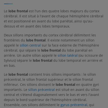
Le
lobe frontal
est l'un des quatre lobes majeurs du cortex
cérébral. Il est situé à l'avant de chaque hémisphère cérébral
et est positionné en avant du lobe pariétal, ainsi qu'au-
dessus et en avant des lobes temporaux.
Deux sillons importants du cortex cérébral délimitent les
frontières du
lobe frontal
. Il existe notamment un sillon
appelé le
sillon central
sur la face externe de l'hémisphère
cérébral, qui sépare le
lobe frontal
du lobe pariétal en
arrière. Un autre sillon appelé le
sillon latéral
(ou scissure de
Sylvius) sépare le
lobe frontal
du lobe temporal en arrière et
en bas.
Le
lobe frontal
contient trois sillons importants : le sillon
précentral, le sillon frontal supérieur et le sillon frontal
inférieur. Ces sillons divisent le
lobe frontal
en quatre gyri
importants. Le
sillon précentral
est situé en avant du sillon
central et s'étend diagonalement vers le bas et vers l'avant
depuis le bord supérieur de l'hémisphère cérébral.
Ensemble, ces sillons délimitent le
gyrus précentral
, qui