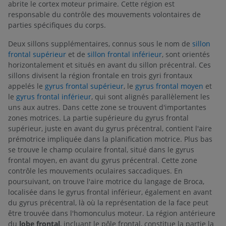
abrite le cortex moteur primaire. Cette région est
responsable du contrôle des mouvements volontaires de
parties spécifiques du corps.
Deux sillons supplémentaires, connus sous le nom de
sillon
frontal supérieur
et de
sillon frontal inférieur
, sont orientés
horizontalement et situés en avant du sillon précentral. Ces
sillons divisent la région frontale en trois gyri frontaux
appelés le
gyrus frontal supérieur
, le
gyrus frontal moyen
et
le
gyrus frontal inférieur
, qui sont alignés parallèlement les
uns aux autres. Dans cette zone se trouvent d'importantes
zones motrices. La partie supérieure du gyrus frontal
supérieur, juste en avant du gyrus précentral, contient l'aire
prémotrice impliquée dans la planification motrice. Plus bas
se trouve le champ oculaire frontal, situé dans le gyrus
frontal moyen, en avant du gyrus précentral. Cette zone
contrôle les mouvements oculaires saccadiques. En
poursuivant, on trouve l'aire motrice du langage de Broca,
localisée dans le gyrus frontal inférieur, également en avant
du gyrus précentral, là où la représentation de la face peut
être trouvée dans l'homonculus moteur. La région antérieure
du
lobe frontal
, incluant le pôle frontal, constitue la partie la