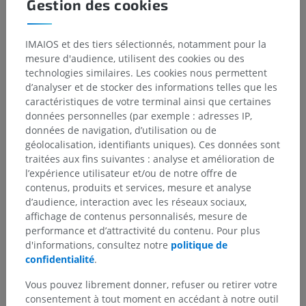
Gestion des cookies
IMAIOS et des tiers sélectionnés, notamment pour la
mesure d'audience, utilisent des cookies ou des
technologies similaires. Les cookies nous permettent
d’analyser et de stocker des informations telles que les
caractéristiques de votre terminal ainsi que certaines
données personnelles (par exemple : adresses IP,
données de navigation, d’utilisation ou de
Hiérarchie anatomique
géolocalisation, identifiants uniques). Ces données sont
traitées aux fins suivantes : analyse et amélioration de
l’expérience utilisateur et/ou de notre offre de
Anatomie humaine 2
contenus, produits et services, mesure et analyse
d’audience, interaction avec les réseaux sociaux,
Corps humain
>
Systèmes intégrants
>
affichage de contenus personnalisés, mesure de
Système nerveux
>
Système nerveux central
>
performance et d’attractivité du contenu. Pour plus
Encéphale
>
Cerveau
>
Télencéphale
d'informations, consultez notre
politique de
confidentialité
.
Structures sous-jacentes :
Lobes cérébraux
Vous pouvez librement donner, refuser ou retirer votre
consentement à tout moment en accédant à notre outil
Sillons interlobaires