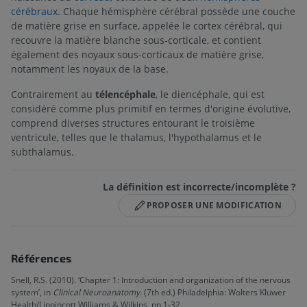
cérébraux
. Chaque hémisphère cérébral possède une couche
de matière grise en surface, appelée le cortex cérébral, qui
recouvre la matière blanche sous-corticale, et contient
également des noyaux sous-corticaux de matière grise,
notamment les noyaux de la base.
Contrairement au
télencéphale
, le diencéphale, qui est
considéré comme plus primitif en termes d'origine évolutive,
comprend diverses structures entourant le troisième
ventricule, telles que le thalamus, l'hypothalamus et le
subthalamus.
La définition est incorrecte/incomplète ?
PROPOSER UNE MODIFICATION
Références
Snell, R.S. (2010). ‘Chapter 1: Introduction and organization of the nervous
system’, in
Clinical Neuroanatomy
. (7th ed.) Philadelphia: Wolters Kluwer
Health/Lippincott Williams & Wilkins, pp.1-32.