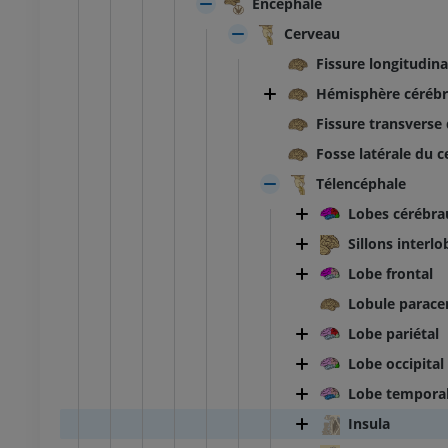
Encéphale
Cerveau
Fissure longitudin
Hémisphère cérébr
Fissure transverse
Fosse latérale du 
Télencéphale
Lobes cérébra
Sillons interlo
Lobe frontal
Lobule parace
Lobe pariétal
Lobe occipital
Lobe tempora
Insula