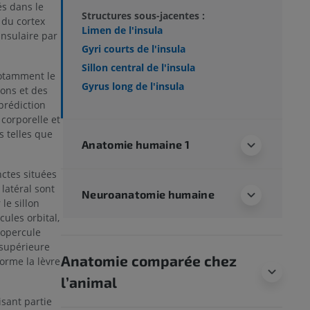
és dans le
Structures sous-jacentes :
 du cortex
Limen de l'insula
insulaire par
Gyri courts de l'insula
Sillon central de l'insula
notamment le
Gyrus long de l'insula
ions et des
prédiction
 corporelle et
s telles que
Anatomie humaine 1
nctes situées
 latéral sont
Neuroanatomie humaine
le sillon
ules orbital,
l'opercule
 supérieure
Anatomie comparée chez
forme la lèvre
l’animal
isant partie