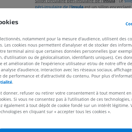
Sillon circulaire péri-insulaire de l'
insula
: Le
sill
IRM du coude
péri-insulaire de l'
insula
est un sillon encerclant 
IRM
IRM de hanche
faisant office de limite entre l'
insula
et les lobes 
IRM
PREMIUM
frontal et pariétal. Il n'est pas aisément observabl
ookies
PREMIUM
Con
trouve caché sous les opercules des lobes frontal,
IRM de la main
temporal.
IRM
IRM du genou
électionnés, notamment pour la mesure d'audience, utilisent des c
IRM
Le sillon circulaire péri-insulaire de l'
insula
compr
PREMIUM
s. Les cookies nous permettent d’analyser et de stocker des informa
parties ou branches : les branches antérieure, s
PREMIUM
otre terminal ainsi que certaines données personnelles (par exemple
inférieure. Le sillon limitant antérieur sépare l'
in
 d’utilisation ou de géolocalisation, identifiants uniques). Ces don
Radiographies du membre
cortex frontal, le sillon limitant supérieur la sép
se et amélioration de l’expérience utilisateur et/ou de notre offre 
supérieur
Arthroscanner
fronto-pariétal, et le sillon limitant inférieur la 
Radiographies
Arthroscanner
 analyse d’audience, interaction avec les réseaux sociaux, affichag
cortex temporal.
 de performance et d’attractivité du contenu. Pour plus d'informat
PREMIUM
PREMIUM
tialité
.
Les sillons limitants antérieur et supérieur se re
un point appelé point insulaire antérieur, et les s
Membre supérieur
IRM de la chevi
t donner, refuser ou retirer votre consentement à tout moment en
supérieur et inférieur se rejoignent en un autre 
Illustrations
l'arrière-pied
ookies. Si vous ne consentez pas à l’utilisation de ces technologies
IRM
point insulaire postérieur. Cela confère au cortex
PREMIUM
 également à tout dépôt de cookie fondé sur un intérêt légitime.
une forme triangulaire. La base du triangle se si
PREMIUM
technologies en cliquant sur « accepter tous les cookies ».
points insulaires antérieur et postérieur, tandis 
Artériographie du membre
dirigé vers le bas et vers l'extérieur, là où les sil
supérieur
IRM de l’avant
antéro-inférieur et postérieur tendent à se rejoi
Angiographie
IRM