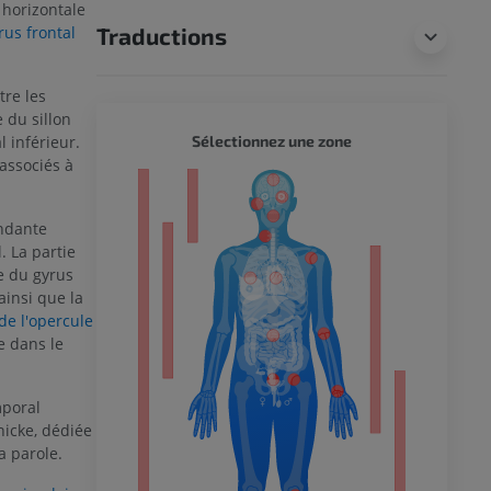
 horizontale
rus frontal
Traductions
tre les
 du sillon
CORPS 
 inférieur.
Sélectionnez une zone
 associés à
eur
endante
. La partie
re du gyrus
 du membre
ainsi que la
 de l'opercule
e dans le
mporal
 inférieur
nicke, dédiée
a parole.