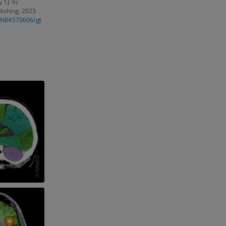
1]. In:
blishing; 2023
s/NBK570606/