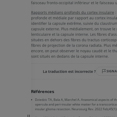
faisceau fronto-occipital inférieur et le faisceau 
Rapports médians profonds du cortex insulaire
:
profonde et médiale par rapport au cortex insula
identifier la capsule extrême, suivie du claustrum
capsule externe. Plus médialement, on trouve le
lenticulaire et la capsule interne. Les fibres d'as
situées en dehors des fibres du tractus corticosp
fibres de projection de la corona radiata. Plus 
encore, on peut observer le noyau caudé et le th
sont situés en dedans de la capsule interne.
La traduction est incorrecte ?
SIGNA
Références
Dziedzic TA, Bala A, Marchel A. Anatomical aspects of th
opercula and peri-insular white matter for a transcortica
insular glioma resection. Neurosurg Rev. 2022 Feb;45(1)