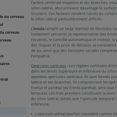
l'artère cérébrale moyenne et ses branches, situ
sillon latéral, obscurcissent davantage la surface
insulaire. Ces facteurs rendent l'accès au cortex 
ale du cerveau
le sillon latéral particulièrement difficile.
al
L'
insula
remplit un large éventail de fonctions, 
 du cerveau
traitement sensoriel, la représentation des émot
ressentis, le contrôle autonomique et moteur, la 
cerveau
des risques et la prise de décision, la conscience
de soi, ainsi que des fonctions sociales complexe
ux
l'empathie.
baires
Opercules corticaux
: Les régions corticales disti
dans les lèvres supérieure et inférieure du sillon
appelées opercules corticaux. Ils sont formés par 
ntral
latéral et ses branches. Ils comprennent les operc
frontal et pariétal (ou fronto-pariétal), ainsi que 
temporal. Les trois premiers constituent la lèvre
du sillon latéral, tandis que l'opercule temporal 
l
inférieure.
L'opercule orbital (parfois considéré comme fa