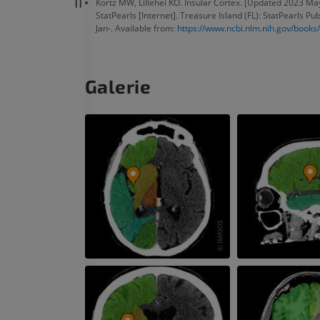
Kortz MW, Lillehei KO. Insular Cortex. [Updated 2023 May 
StatPearls [Internet]. Treasure Island (FL): StatPearls Pu
Jan-. Available from:
https://www.ncbi.nlm.nih.gov/book
Galerie