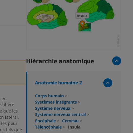
Hiérarchie anatomique
Anatomie humaine 2
Corps humain
>
e en
Systèmes intégrants
>
sphère
Système nerveux
>
e que les
Système nerveux central
>
on latéral,
Encéphale
>
Cerveau
>
rtés pour
Télencéphale
>
Insula
ns tels que