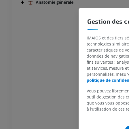
Anatomie générale
raphies du membre
Radiographies du membre
ur
inférieur
raphies
Radiographies
Gestion des c
IT
GRATUIT
 inférieur
Membre inférieur
IMAIOS et des tiers s
ations
Illustrations
technologies similaire
UM
PREMIUM
caractéristiques de v
données de navigation,
fins suivantes : analy
TDM de la cheville et du pied
TDM
et services, mesure et
personnalisés, mesure
PREMIUM
politique de confiden
Vous pouvez libremen
outil de gestion des c
que vous vous opposez
à l’utilisation de ces 