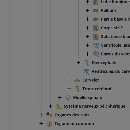
Lobe limbique
Pallium
Partie basale 
Corps strié
Substance bla
TARSE-PIED
Ventricule laté
 genou
IRM de la cheville
Parois du ventr
IRM
Diencéphale
UM
PREMIUM
Ventricules du cer
scanner du genou
IRM de l’avant-pied
Cervelet
scanner
IRM
Tronc cérébral
UM
PREMIUM
Moelle spinale
 membre inférieur
IRM du membre inférieur
Système nerveux périphérique
IRM
Organes des sens
UM
PREMIUM
Tégument commun