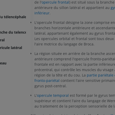
de l'
opercule frontal
) est situé sous la branche
antérieure du sillon latéral et appartient au
gy
inférieur
.
du télencéphale
L'opercule frontal désigne la zone comprise en
branches horizontale antérieure et ascendante
nche du telencéphale
MEMBRE SUPÉRIEUR
MEMBRE INFÉRIEUR
latéral, appartenant également au gyrus frontal
Les opercules orbital et frontal sont tous deux
ral
l'aire motrice du langage de Broca.
IRM du membre supérieur
Membre inféri
icule latéral
IRM
Illustrations
La région située en arrière de la branche asc
PREMIUM
PREMIUM
antérieure comprend l'opercule fronto-pariétal
veau
frontale est en rapport avec la partie inférieu
IRM de l'épaule
Radiographies
précentral, qui contrôle les muscles du visage 
IRM
inférieur
région de la tête et du cou. La
partie pariétale
Radiographies
fronto-pariétal
contient l'aire sensitive primair
PREMIUM
GRATUIT
gyrus post-central.
IRM du poignet
L'
opercule temporal
est formé par le gyrus te
IRM
IRM du membre
supérieur et contient l'aire du langage de Wer
IRM
PREMIUM
au traitement de la perception sensorielle de l
PREMIUM