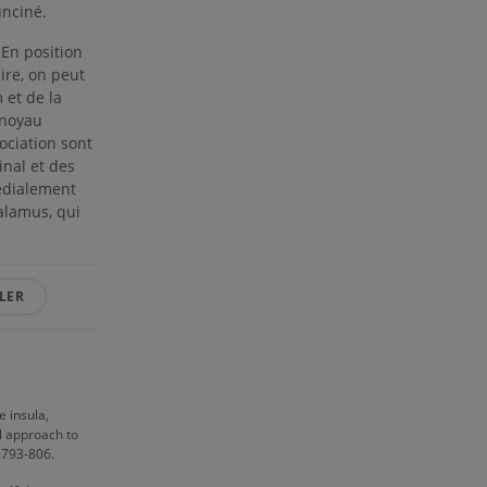
unciné.
 En position
ire, on peut
 et de la
 noyau
sociation sont
inal et des
médialement
alamus, qui
LER
e insula,
l approach to
:793-806.