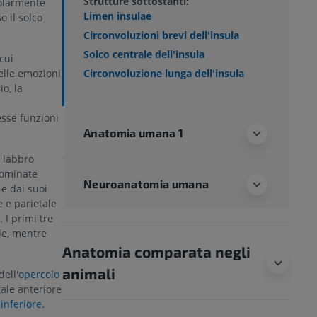
Strutture sottostanti:
colarmente
Limen insulae
o il solco
Circonvoluzioni brevi dell'insula
Solco centrale dell'insula
cui
elle emozioni
Circonvoluzione lunga dell'insula
o, la
sse funzioni
Anatomia umana 1
l labbro
nominate
Neuroanatomia umana
 e dai suoi
e e parietale
 I primi tre
ale, mentre
Anatomia comparata negli
animali
dell'
opercolo
tale anteriore
 inferiore
.