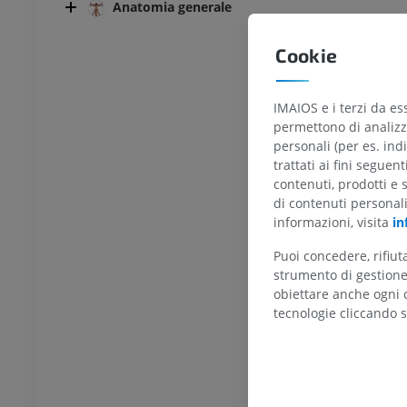
Anatomia generale
re
inferiore
rafie
Radiografie
ITO
GRATUITO
Cookie
feriore
Arto inferiore
IMAIOS e i terzi da es
azioni
Illustrazioni
permettono di analizza
UM
PREMIUM
personali (per es. indi
trattati ai fini seguen
TC di caviglia e piede
contenuti, prodotti e 
TC
di contenuti personal
PREMIUM
informazioni, visita
in
Puoi concedere, rifiu
strumento di gestione 
obiettare anche ogni c
tecnologie cliccando s