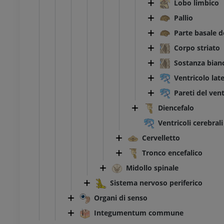
Lobo limbico
Pallio
Parte basale d
Corpo striato
TARSO-PIEDE
Sostanza bianc
l ginocchio
RMN dell’astragalo
Ventricolo lat
RM
Pareti del vent
UM
PREMIUM
Diencefalo
Ventricoli cerebrali
afia TC del ginocchio
RMN dell’avampiede
afia
RM
Cervelletto
UM
PREMIUM
Tronco encefalico
Midollo spinale
l’arto inferiore
RMN dell’arto inferiore
RM
Sistema nervoso periferico
UM
PREMIUM
Organi di senso
Integumentum commune
afia dell’arto
Radiografia dell’arto