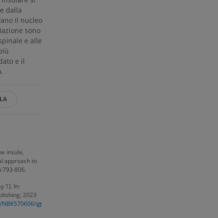
e dalla
ano il nucleo
ciazione sono
spinale e alle
più
ato e il
a.
LA
e insula,
al approach to
):793-806.
 1]. In:
ublishing; 2023
ks/NBK570606/