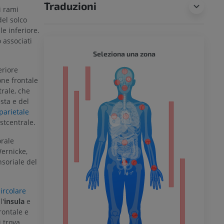
Traduzioni
i rami
del solco
le inferiore.
 associati
CORPO 
Seleziona una zona
eriore
one frontale
trale, che
esta e del
parietale
stcentrale.
l’arto
orale
Wernicke,
nsoriale del
inferiore
circolare
l'
insula
e
rontale e
i trova