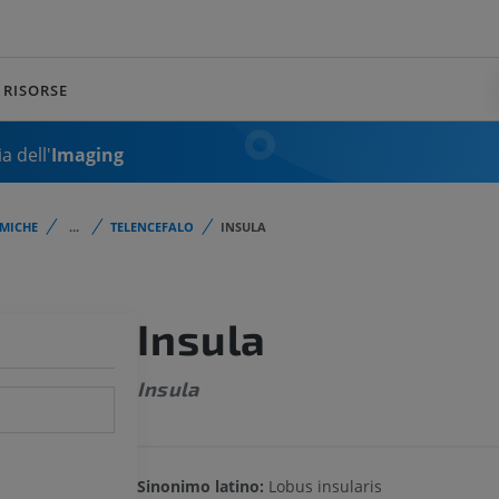
RISORSE
a dell'
Imaging
MICHE
...
TELENCEFALO
INSULA
Insula
Insula
Sinonimo latino:
Lobus insularis