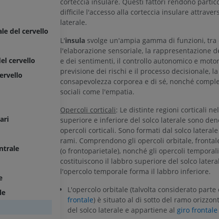
corteccia insulare. Questi fattori rendono parti
difficile l'accesso alla corteccia insulare attravers
laterale.
le del cervello
L'
insula
svolge un'ampia gamma di funzioni, tra 
l'elaborazione sensoriale, la rappresentazione d
el cervello
e dei sentimenti, il controllo autonomico e motori
previsione dei rischi e il processo decisionale, la
ervello
consapevolezza corporea e di sé, nonché comple
sociali come l'empatia.
Opercoli corticali
: Le distinte regioni corticali ne
ari
superiore e inferiore del solco laterale sono de
opercoli corticali. Sono formati dal solco laterale
rami. Comprendono gli opercoli orbitale, frontal
ntrale
(o frontoparietale), nonché gli opercoli temporali.
costituiscono il labbro superiore del solco later
l'opercolo temporale forma il labbro inferiore.
e
L'opercolo orbitale (talvolta considerato parte 
le
frontale
) è situato al di sotto del ramo orizzon
del solco laterale e appartiene al
giro frontale