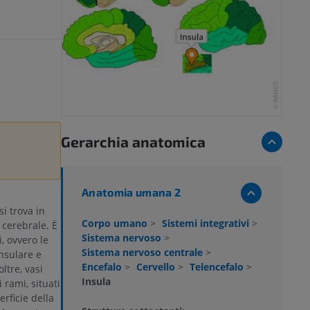
Gerarchia anatomica
Anatomia umana 2
i trova in
Corpo umano
>
Sistemi integrativi
>
 cerebrale. È
Sistema nervoso
>
, ovvero le
Sistema nervoso centrale
>
insulare e
Encefalo
>
Cervello
>
Telencefalo
>
ltre, vasi
Insula
 rami, situati
erficie della