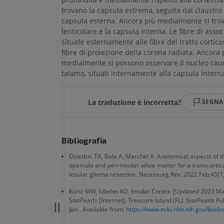
trovano la capsula estrema, seguita dal claustro 
capsula esterna. Ancora più medialmente si trov
lenticolare e la capsula interna. Le fibre di asso
situate esternamente alle fibre del tratto cortico
fibre di proiezione della corona radiata. Ancora 
medialmente si possono osservare il nucleo caud
talamo, situati internamente alla capsula intern
La traduzione è incorretta?
SEGNA
Bibliografia
Dziedzic TA, Bala A, Marchel A. Anatomical aspects of th
opercula and peri-insular white matter for a transcortic
insular glioma resection. Neurosurg Rev. 2022 Feb;45(1
Kortz MW, Lillehei KO. Insular Cortex. [Updated 2023 May
StatPearls [Internet]. Treasure Island (FL): StatPearls P
Jan-. Available from:
https://www.ncbi.nlm.nih.gov/boo