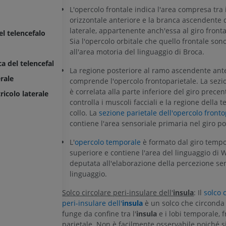
L'opercolo frontale indica l'area compresa tra 
orizzontale anteriore e la branca ascendente 
laterale, appartenente anch'essa al giro fronta
el telencefalo
Sia l'opercolo orbitale che quello frontale sono
all'area motoria del linguaggio di Broca.
ARTO SUPERIORE
ARTO INFERIORE
a del telencefalo
La regione posteriore al ramo ascendente ant
RMN dell'arto superiore
Arto inferiore
erale
comprende l'opercolo frontoparietale. La sezi
RM
Illustrazioni
è correlata alla parte inferiore del giro precen
ricolo laterale
PREMIUM
PREMIUM
controlla i muscoli facciali e la regione della t
collo. La
sezione parietale dell'opercolo fronto
contiene l'area sensoriale primaria nel giro po
RMN della spalla
Radiografia del
RM
inferiore
L'
opercolo temporale
è formato dal giro temp
Radiografie
PREMIUM
superiore e contiene l'area del linguaggio di 
GRATUITO
deputata all'elaborazione della percezione se
RMN del polso
linguaggio.
RM
RMN dell’arto 
RM
Solco circolare peri-insulare dell'
insula
: Il
solco 
PREMIUM
peri-insulare dell'
insula
è un solco che circonda 
PREMIUM
funge da confine tra l'
insula
e i lobi temporale, f
RMN del gomito
parietale. Non è facilmente osservabile poiché s