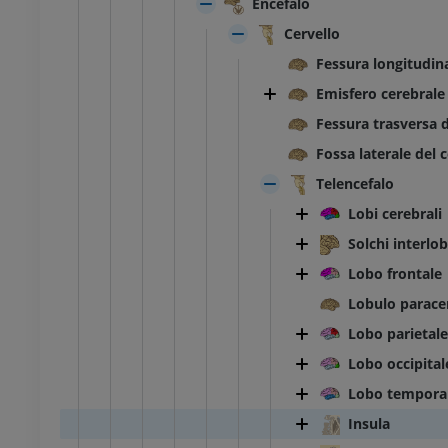
Encefalo
Cervello
Fessura longitudina
Emisfero cerebrale
Fessura trasversa d
Fossa laterale del c
Telencefalo
Lobi cerebrali
Solchi interlob
Lobo frontale
Lobulo parace
Lobo parietale
Lobo occipital
Lobo tempora
Insula