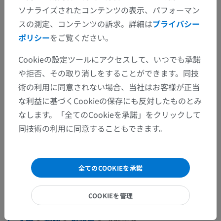
ソナライズされたコンテンツの表示、パフォーマン
スの測定、コンテンツの訴求。詳細は
プライバシー
ポリシー
をご覧ください。
Cookieの設定ツールにアクセスして、いつでも承諾
や拒否、その取り消しをすることができます。同技
術の利用に同意されない場合、当社はお客様が正当
な利益に基づくCookieの保存にも反対したものとみ
なします。「全てのCookieを承諾」をクリックして
同技術の利用に同意することもできます。
解剖学的階層
全てのCOOKIEを承諾
人体解剖学2
COOKIEを管理
人体
>
統合系
>
神経系
>
中枢神経系
>
脳
>
大脳
>
終脳
>
前頭葉
>
下前頭溝