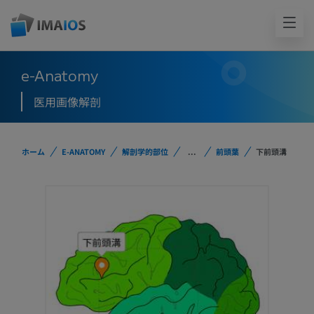
e-Anatomy
医用画像解剖
ホーム
E-ANATOMY
解剖学的部位
...
前頭葉
下前頭溝