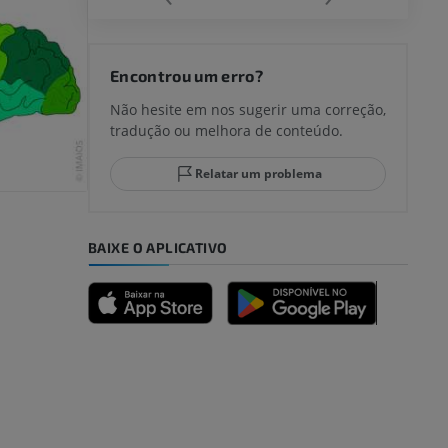
joelho
Encontrou um erro?
Não hesite em nos sugerir uma correção,
tradução ou melhora de conteúdo.
lo e do
Relatar um problema
BAIXE O APLICATIVO
dade inferior