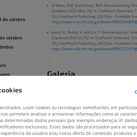
El-Baba, R.M. and Schury, M.P. Neuroanatomy, Fro
[Updated 2023 May 29]. In: StatPearls [Internet]. 
(FL): StatPearls Publishing; 2023 Jan-. Available fr
l do cérebro
https://www.ncbi.nlm.nih.gov/books/NBK554483/
Javed, K., Reddy, V. and Lui, F. Neuroanatomy, Cere
 do cérebro
[Updated 2023 Jul 25]. In: StatPearls [Internet]. Tr
(FL): StatPearls Publishing; 2023 Jan-. Available fr
cérebro
https://www.ncbi.nlm.nih.gov/books/NBK537247/
bro
Galeria
bares
cookies
C
frontal
al inferior
lecionados, usam cookies ou tecnologias semelhantes, em particul
tal inferior
 nos permitem analisar e armazenar informações como as caracterí
tal médio
omo determinados dados pessoais (por exemplo, endereços IP, dado
MEMBRO SUPERIOR
MEMBRO INFERIOR
entificadores exclusivos). Esses dados são processados para as segu
ntal superior
 experiência do usuário e/ou nossa oferta de conteúdo, produtos e