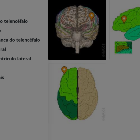
PREMIUM
Radiografias do membro
superior
Radiografias
Artrografia do 
do telencéfalo
Artrografia CT
PREMIUM
o
PREMIUM
nca do telencéfalo
Membro superior
ral
Ilustrações
IRM do torneze
retropé
PREMIUM
trículo lateral
IRM
PREMIUM
Arteriografia do membro
is
superior
Angiografia
Antepé IRM
IRM
GRÁTIS
PREMIUM
Visible Human Project
Fotografia
CTA da extremi
TC
PREMIUM
PREMIUM