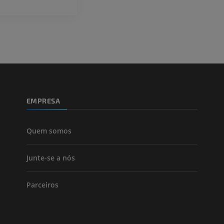
Perna (artérias
TC
GRÁTIS
Arteriografia
inferiores
Angiografia
GRÁTIS
EMPRESA
Quem somos
Junte-se a nós
Parceiros