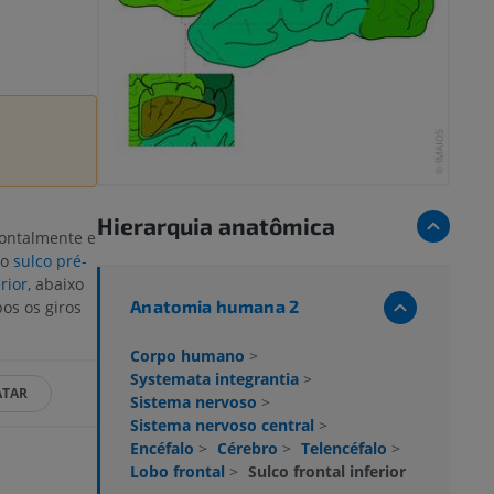
Hierarquia anatômica
ontalmente e
do
sulco pré-
rior
, abaixo
Anatomia humana 2
os os giros
Corpo humano
>
Systemata integrantia
>
ATAR
Sistema nervoso
>
Sistema nervoso central
>
Encéfalo
>
Cérebro
>
Telencéfalo
>
Lobo frontal
>
Sulco frontal inferior