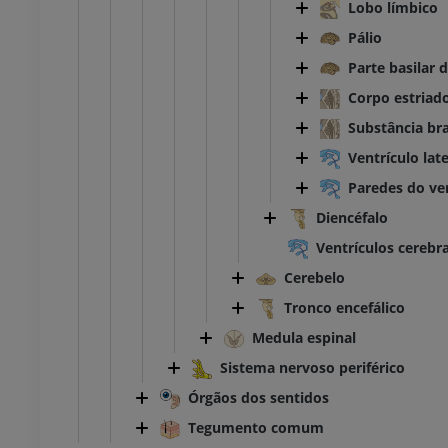
Lobo límbico
Pálio
TC do tornozelo e do pé
TC
Parte basilar 
PREMIUM
Corpo estriad
Substância bra
Ventrículo late
Paredes do ven
Diencéfalo
Ventrículos cerebra
Cerebelo
Tronco encefálico
Medula espinal
Sistema nervoso periférico
Órgãos dos sentidos
Tegumento comum