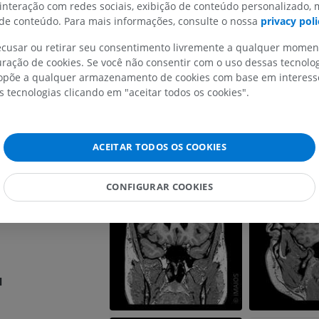
al superior
IRM do membro superior
Membro inferi
 interação com redes sociais, exibição de conteúdo personalizado,
IRM
Ilustrações
e conteúdo. Para mais informações, consulte o nossa
privacy poli
-central
PREMIUM
PREMIUM
central
recusar ou retirar seu consentimento livremente a qualquer mome
ração de cookies. Se você não consentir com o uso dessas tecnolo
central anterior
IRM do ombro
Radiografias 
põe a qualquer armazenamento de cookies com base em interesse
IRM
inferior
acentral
s tecnologias clicando em "aceitar todos os cookies".
Radiografias
PREMIUM
tal medial
GRÁTIS
IRM do carpo
ACEITAR TODOS OS COOKIES
IRM
IRM do membro
tório
IRM
PREMIUM
tais
PREMIUM
CONFIGURAR COOKIES
itais
IRM do cotovelo
ntral
IRM
Ressonância m
quadril
PREMIUM
IRM
PREMIUM
IRM da mão
l
IRM
IRM do joelho
PREMIUM
IRM