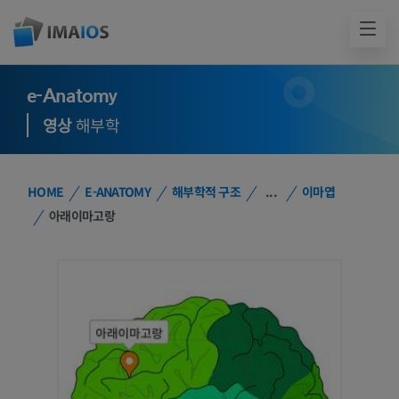
e-Anatomy
영상
해부학
HOME
E-ANATOMY
해부학적 구조
...
이마엽
아래이마고랑