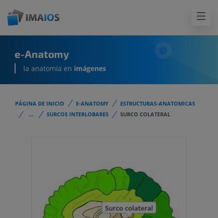
e-Anatomy
la anatomía en
imágenes
PÁGINA DE INICIO
E-ANATOMY
ESTRUCTURAS-ANATOMICAS
...
SURCOS INTERLOBARES
SURCO COLATERAL