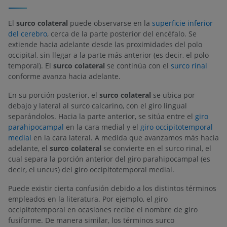
El
surco colateral
puede observarse en la
superficie inferior
del cerebro
, cerca de la parte posterior del encéfalo. Se
extiende hacia adelante desde las proximidades del polo
occipital, sin llegar a la parte más anterior (es decir, el polo
temporal). El
surco colateral
se continúa con el
surco rinal
conforme avanza hacia adelante.
En su porción posterior, el
surco colateral
se ubica por
debajo y lateral al surco calcarino, con el giro lingual
separándolos. Hacia la parte anterior, se sitúa entre el
giro
parahipocampal
en la cara medial y el
giro occipitotemporal
medial
en la cara lateral. A medida que avanzamos más hacia
adelante, el
surco colateral
se convierte en el surco rinal, el
cual separa la porción anterior del giro parahipocampal (es
decir, el uncus) del giro occipitotemporal medial.
Puede existir cierta confusión debido a los distintos términos
empleados en la literatura. Por ejemplo, el giro
occipitotemporal en ocasiones recibe el nombre de giro
fusiforme. De manera similar, los términos surco