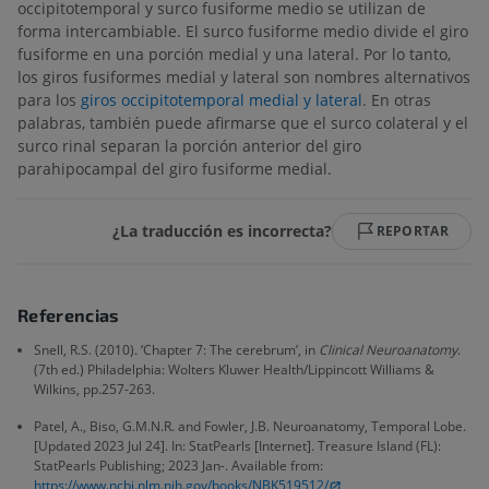
occipitotemporal y surco fusiforme medio se utilizan de
forma intercambiable. El surco fusiforme medio divide el giro
fusiforme en una porción medial y una lateral. Por lo tanto,
los giros fusiformes medial y lateral son nombres alternativos
para los
giros occipitotemporal medial y lateral
. En otras
palabras, también puede afirmarse que el surco colateral y el
surco rinal separan la porción anterior del giro
parahipocampal del giro fusiforme medial.
¿La traducción es incorrecta?
REPORTAR
Referencias
Snell, R.S. (2010). ‘Chapter 7: The cerebrum’, in
Clinical Neuroanatomy
.
(7th ed.) Philadelphia: Wolters Kluwer Health/Lippincott Williams &
Wilkins, pp.257-263.
Patel, A., Biso, G.M.N.R. and Fowler, J.B. Neuroanatomy, Temporal Lobe.
[Updated 2023 Jul 24]. In: StatPearls [Internet]. Treasure Island (FL):
StatPearls Publishing; 2023 Jan-. Available from:
https://www.ncbi.nlm.nih.gov/books/NBK519512/