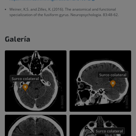
Weiner, K.S. and Zilles, K. (2016). The anatomical and functional
specialization of the fusiform gyrus. Neuropsychologia. 83:48-62.
Galería