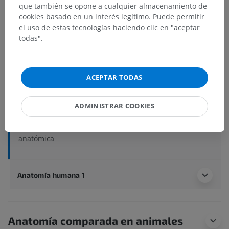
que también se opone a cualquier almacenamiento de
cookies basado en un interés legítimo. Puede permitir
el uso de estas tecnologías haciendo clic en "aceptar
Anatomía humana 2
todas".
Cuerpo humano
>
Sistemas integradores
>
Sistema nervioso
>
Sistema nervioso central
>
Médula espinal
>
ACEPTAR TODAS
Estructuras centrales de la médula espinal
>
Área espinal X
>
Sustancia gelatinosa central
ADMINISTRAR COOKIES
Estructuras subyacentes:
No hay estructuras
subyacentes correspondientes para esta parte
anatómica
Anatomía humana 1
Anatomía comparada en animales