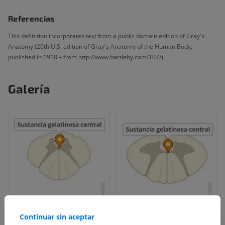
Referencias
This definition incorporates text from a public domain edition of Gray's
Anatomy (20th U.S. edition of Gray's Anatomy of the Human Body,
published in 1918 – from http://www.bartleby.com/107/).
Galería
Continuar sin aceptar