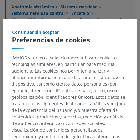
Anatomía sistémica
>
Sistema nervioso
>
Sistema nervioso central
>
Encéfalo
>
Mesencéfalo; Cerebro medio
>
Pedúnculo cerebral
>
Tegmento mesencefálico
>
Sustancia blanca
>
Continuar sin aceptar
Tracto tectopontino
Preferencias de cookies
Estructuras subyacentes:
No hay estructuras
subyacentes correspondientes para esta parte
IMAIOS y terceros seleccionados utilizan cookies o
anatómica
tecnologías similares, en particular para medir la
audiencia. Las cookies nos permiten analizar y
almacenar información como las características de su
dispositivo, así como ciertos datos personales (por
ejemplo, direcciones IP, datos de navegación, uso o
Traducciones
geolocalización, identificadores únicos). Estos datos se
tratan con las siguientes finalidades: análisis y mejora
de la experiencia del usuario y/o nuestra oferta de
contenidos, productos y servicios, medición y análisis
¿Ha detectado un error?
de audiencia, interacción con redes sociales,
visualización de contenidos personalizados,
No dude en sugerir una corrección, traducción o
rendimiento y contenido dirigido. Para obtener más
mejora de contenido.