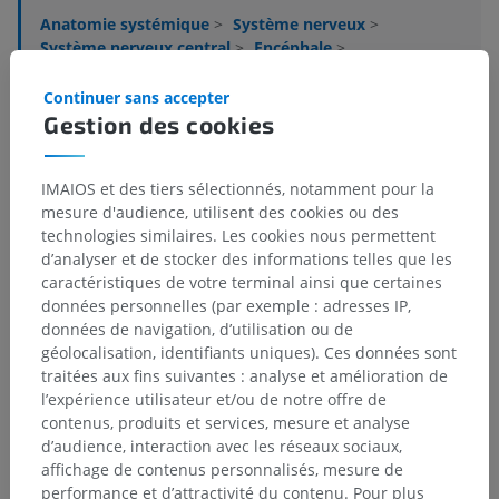
Anatomie systémique
>
Système nerveux
>
Système nerveux central
>
Encéphale
>
Mésencéphale
>
Pédoncule cérébral
>
Tegmentum mésencéphalique
>
Substance blanche
>
Continuer sans accepter
Tractus tecto-pontique
Gestion des cookies
Structures sous-jacentes :
Il n'y a aucune structure
sous-jacente
IMAIOS et des tiers sélectionnés, notamment pour la
mesure d'audience, utilisent des cookies ou des
technologies similaires. Les cookies nous permettent
d’analyser et de stocker des informations telles que les
caractéristiques de votre terminal ainsi que certaines
Traductions
données personnelles (par exemple : adresses IP,
données de navigation, d’utilisation ou de
géolocalisation, identifiants uniques). Ces données sont
traitées aux fins suivantes : analyse et amélioration de
l’expérience utilisateur et/ou de notre offre de
Vous avez vu une erreur ?
contenus, produits et services, mesure et analyse
N’hésitez pas à nous suggérer une correction, une
d’audience, interaction avec les réseaux sociaux,
traduction, une amélioration de contenu.
affichage de contenus personnalisés, mesure de
performance et d’attractivité du contenu. Pour plus