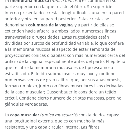
La
membrana mucosa
(
tunica mucosa
) es continua en su
parte superior con la que reviste el útero. Su superficie
interna presenta dos crestas longitudinales, una en su pared
anterior y otra en su pared posterior. Estas crestas se
denominan
columnas de la vagina
, y a partir de ellas se
extienden hacia afuera, a ambos lados, numerosas líneas
transversales o rugosidades. Estas rugosidades están
divididas por surcos de profundidad variable, lo que confiere
a la membrana mucosa el aspecto de estar sembrada de
proyecciones cónicas o papilas; son más numerosas cerca del
orificio de la vagina, especialmente antes del parto. El epitelio
que recubre la membrana mucosa es de tipo escamoso
estratificado. El tejido submucoso es muy laxo y contiene
numerosas venas de gran calibre que, por sus anastomosis,
forman un plexo, junto con fibras musculares lisas derivadas
de la capa muscular; Gussenbauer lo considera un tejido
eréctil. Contiene cierto número de criptas mucosas, pero no
glándulas verdaderas.
La
capa muscular
(
tunica muscularis
) consta de dos capas:
una longitudinal externa, que es con mucho la más
resistente, y una capa circular interna. Las fibras