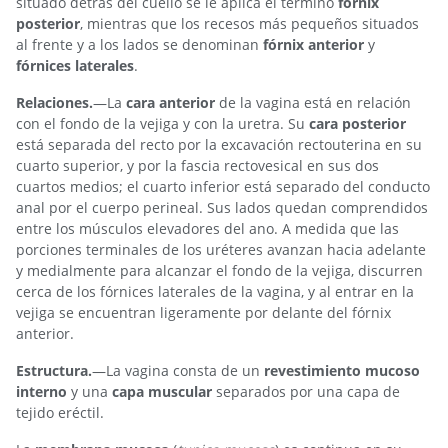
situado detrás del cuello se le aplica el término
fórnix
posterior
, mientras que los recesos más pequeños situados
al frente y a los lados se denominan
fórnix anterior
y
fórnices laterales
.
Relaciones.
—La
cara anterior
de la vagina está en relación
con el fondo de la vejiga y con la uretra. Su
cara posterior
está separada del recto por la excavación rectouterina en su
cuarto superior, y por la fascia rectovesical en sus dos
cuartos medios; el cuarto inferior está separado del conducto
anal por el cuerpo perineal. Sus lados quedan comprendidos
entre los músculos elevadores del ano. A medida que las
porciones terminales de los uréteres avanzan hacia adelante
y medialmente para alcanzar el fondo de la vejiga, discurren
cerca de los fórnices laterales de la vagina, y al entrar en la
vejiga se encuentran ligeramente por delante del fórnix
anterior.
Estructura.
—La vagina consta de un
revestimiento mucoso
interno
y una
capa muscular
separados por una capa de
tejido eréctil.