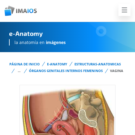
e-Anatomy
la anatomía en
imágenes
PÁGINA DE INICIO
E-ANATOMY
ESTRUCTURAS-ANATOMICAS
...
ÓRGANOS GENITALES INTERNOS FEMENINOS
VAGINA