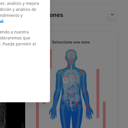
des: análisis y mejora
dición y análisis de
Traducciones
endimiento y
ad
.
iendo a nuestra
nsideraremos que
CUERPO
Seleccione una zona
 Puede permitir el
or
del miembro
o inferior