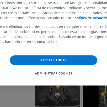
ificadores únicos). Estos datos se tratan con las siguientes finalida
usuario y/o nuestra oferta de contenidos, productos y servicios, me
n con redes sociales, visualización de contenidos personalizados, r
ara obtener más información, consulte nuestra
política de privacid
ear o eliminar las cookies instaladas en cualquier momento acced
uración de cookies. Si no permite el uso de estas tecnologías, co
MIEMBRO SUPERIOR
MIEMBRO INFERIOR
alquier almacenamiento de cookies basado en un interés legítimo.
ías haciendo clic en "aceptar todas".
IRM del miembro superior
Miembro inferi
IRM
Ilustraciones
PREMIUM
PREMIUM
ACEPTAR TODAS
IRM del hombro
Radiografías 
IRM
inferior
ADMINISTRAR COOKIES
Radiografía
PREMIUM
GRATIS
IRM del carpo
IRM
IRM del miembr
IRM
PREMIUM
PREMIUM