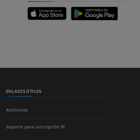
emidad
s y huesos)
de miembros
ENLACES ÚTILES
Asistencia
Soporte para suscripción IP