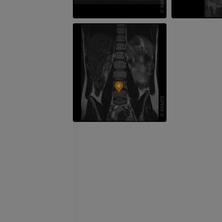
IRM del codo
IRM
IRM de la cade
IRM
PREMIUM
PREMIUM
IRM de la mano
IRM
IRM de la rodil
IRM
PREMIUM
PREMIUM
Radiografías del miembro
superior
Artrografía de 
Radiografía
Artrografía TC
PREMIUM
PREMIUM
Miembro superior
IRM del tobillo
Ilustraciones
IRM
PREMIUM
PREMIUM
Arteriografía de miembro
Antepié RM
superior
IRM