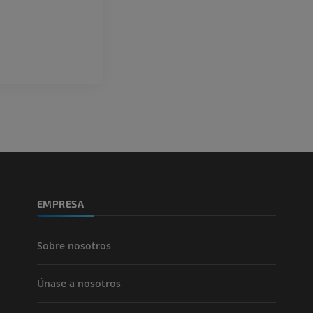
Angiografía
PREMIUM
GRATIS
ATC de la extr
Visible Human Project
inferior
Fotografía
TAC
PREMIUM
PREMIUM
Pierna (arteria
TAC
GRATIS
Arteriografía 
EMPRESA
inferiores
Angiografía
GRATIS
Sobre nosotros
Únase a nosotros