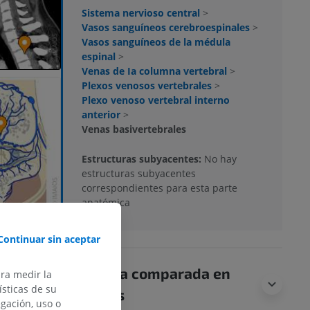
Sistema nervioso central
>
Vasos sanguíneos cerebroespinales
>
Vasos sanguíneos de la médula
espinal
>
Venas de Ia columna vertebral
>
Plexos venosos vertebrales
>
Plexo venoso vertebral interno
anterior
>
Venas basivertebrales
Estructuras subyacentes:
No hay
estructuras subyacentes
correspondientes para esta parte
anatómica
Continuar sin aceptar
Anatomía comparada en
ara medir la
sticas de su
animales
egación, uso o