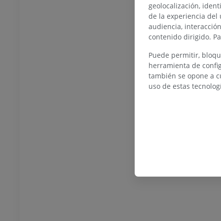
geolocalización, ident
de la experiencia del 
audiencia, interacció
contenido dirigido. P
Puede permitir, bloqu
herramienta de config
TARSO-PIE
también se opone a cu
uso de estas tecnolog
la rodilla
IRM normal del tobillo
IRM
UM
PREMIUM
afía de rodilla
Antepié RM
afía TC
IRM
UM
PREMIUM
 miembro inferior
IRM del miembro inferior
IRM
UM
PREMIUM