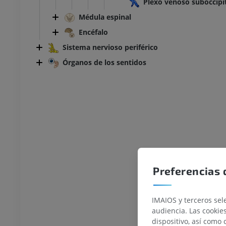
Plexo venoso suboccipi
Médula espinal
Encéfalo
Sistema nervioso periférico
Órganos de los sentidos
Preferencias 
IMAIOS y terceros sele
audiencia. Las cookie
dispositivo, así como 