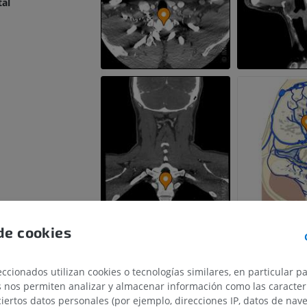
tal
de cookies
ccionados utilizan cookies o tecnologías similares, en particular p
s nos permiten analizar y almacenar información como las caracterí
ciertos datos personales (por ejemplo, direcciones IP, datos de nav