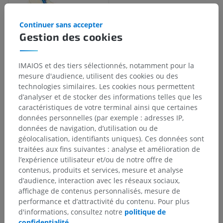
Continuer sans accepter
Gestion des cookies
IMAIOS et des tiers sélectionnés, notamment pour la
mesure d'audience, utilisent des cookies ou des
technologies similaires. Les cookies nous permettent
Hiérarchie anatomique
d’analyser et de stocker des informations telles que les
caractéristiques de votre terminal ainsi que certaines
données personnelles (par exemple : adresses IP,
données de navigation, d’utilisation ou de
Anatomie humaine 2
géolocalisation, identifiants uniques). Ces données sont
Corps humain
>
Systèmes intégrants
>
traitées aux fins suivantes : analyse et amélioration de
Système cardiovasculaire
>
Artères systémiques
>
l’expérience utilisateur et/ou de notre offre de
Artère carotide commune
>
Artère carotide interne
>
contenus, produits et services, mesure et analyse
Artère hypophysaire inférieure
d’audience, interaction avec les réseaux sociaux,
affichage de contenus personnalisés, mesure de
Structures sous-jacentes :
Il n'y a aucune structure
performance et d’attractivité du contenu. Pour plus
sous-jacente
d'informations, consultez notre
politique de
confidentialité
.