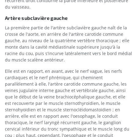
récurrent droit contourne la partie inférieure et postérieure
du vaisseau.
Artère subclavière gauche
La première partie de l'artère subclavière gauche naît de la
crosse de l'aorte, en arrière de l'artère carotide commune
gauche, au niveau de la quatrième vertèbre thoracique ; elle
monte dans la cavité médiastinale supérieure jusqu'à la
racine du cou, puis s'incurve latéralement vers le bord médial
du muscle scalène antérieur.
Elle est en rapport, en avant, avec le nerf vague, les nerfs
cardiaques et le nerf phrénique, qui cheminent
parallèlement à elle, l'artère carotide commune gauche, les
veines jugulaire interne gauche et vertébrale gauche, ainsi
que le début de la veine brachiocéphalique gauche, et elle
est recouverte par le muscle sternothyroïdien, le muscle
sternohyoïdien et le muscle sternocléidomastoïdien ; en
arrière, elle est en rapport avec l'oesophage, le conduit
thoracique, le nerf laryngé récurrent gauche, le ganglion
cervical inférieur du tronc sympathique et le muscle long du
cou ; plus haut, cependant, l'oesophage et le conduit