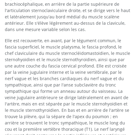
brachiocéphalique, en arrière de la partie supérieure de
l'articulation sternoclaviculaire droite, et se dirige vers le haut
et latéralement jusqu'au bord médial du muscle scalène
antérieur. Elle s'élève légèrement au-dessus de la clavicule,
dans une mesure variable selon les cas.
Elle est recouverte, en avant, par le tégument commun, le
fascia superficiel, le muscle platysma, le fascia profond, le
chef claviculaire du muscle sternocléidomastoïdien, le muscle
sternohyoïdien et le muscle sternothyroïdien, ainsi que par
une autre couche du fascia cervical profond. Elle est croisée
par la veine jugulaire interne et la veine vertébrale, par le
nerf vague et les branches cardiaques du nerf vague et du
sympathique, ainsi que par l'anse subclavière du tronc
sympathique qui forme un anneau autour du vaisseau. La
veine jugulaire antérieure se dirige latéralement en avant de
l'artère, mais en est séparée par le muscle sternohyoïdien et
le muscle sternothyroïdien. En bas et en arrière de l'artère se
trouve la plèvre, qui la sépare de l'apex du poumon ; en
arrière se trouvent le tronc sympathique, le muscle long du
cou et la première vertèbre thoracique (T1). Le nerf laryngé