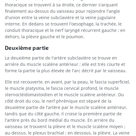
thoracique se trouvent à sa droite, ce dernier s'arquant
finalement au-dessus du vaisseau pour rejoindre l'angle
d'union entre la veine subclavière et la veine jugulaire
interne. En dedans se trouvent l'oesophage, la trachée, le
conduit thoracique et le nerf laryngé récurrent gauche ; en
dehors, la plèvre gauche et le poumon.
Deuxième partie
La deuxième partie de l'artère subclavière se trouve en
arrière du muscle scalène antérieur ; elle est très courte et
forme la partie la plus élevée de l'arc décrit par le vaisseau.
Elle est recouverte, en avant, par la peau, le fascia superficiel,
le muscle platysma, le fascia cervical profond, le muscle
sternocléidomastoïdien et le muscle scalène antérieur. Du
côté droit du cou, le nerf phrénique est séparé de la
deuxième partie de l'artère par le muscle scalène antérieur,
tandis que du côté gauche, il croise la première partie de
l'artère près du bord médial du muscle. En arrière du
vaisseau se trouvent la plèvre et le muscle scalène moyen ;
au-dessus, le plexus brachial ; en dessous, la plèvre. La veine