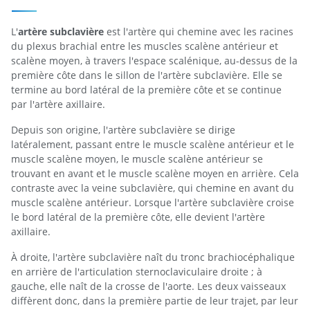
L'
artère subclavière
est l'artère qui chemine avec les racines
du plexus brachial entre les muscles scalène antérieur et
scalène moyen, à travers l'espace scalénique, au-dessus de la
première côte dans le sillon de l'artère subclavière. Elle se
termine au bord latéral de la première côte et se continue
par l'artère axillaire.
Depuis son origine, l'artère subclavière se dirige
latéralement, passant entre le muscle scalène antérieur et le
muscle scalène moyen, le muscle scalène antérieur se
trouvant en avant et le muscle scalène moyen en arrière. Cela
contraste avec la veine subclavière, qui chemine en avant du
muscle scalène antérieur. Lorsque l'artère subclavière croise
le bord latéral de la première côte, elle devient l'artère
axillaire.
À droite, l'artère subclavière naît du tronc brachiocéphalique
en arrière de l'articulation sternoclaviculaire droite ; à
gauche, elle naît de la crosse de l'aorte. Les deux vaisseaux
diffèrent donc, dans la première partie de leur trajet, par leur