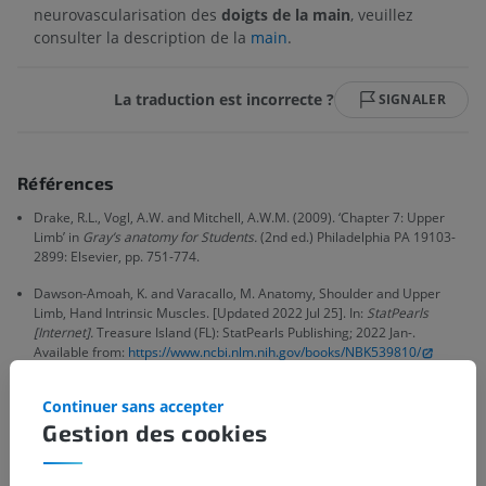
neurovascularisation des
doigts de la main
, veuillez
consulter la description de la
main
.
La traduction est incorrecte ?
SIGNALER
Références
Drake, R.L., Vogl, A.W. and Mitchell, A.W.M. (2009). ‘Chapter 7: Upper
Limb’ in
Gray’s anatomy for Students.
(2nd ed.) Philadelphia PA 19103-
2899: Elsevier, pp. 751-774.
Dawson-Amoah, K. and Varacallo, M. Anatomy, Shoulder and Upper
Limb, Hand Intrinsic Muscles. [Updated 2022 Jul 25]. In:
StatPearls
[Internet].
Treasure Island (FL): StatPearls Publishing; 2022 Jan-.
Available from:
https://www.ncbi.nlm.nih.gov/books/NBK539810/
Continuer sans accepter
Gestion des cookies
Galerie