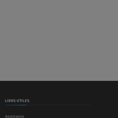
et os)
e des membres
LIENS UTILES
Assistance