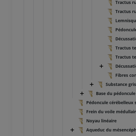
 inférieur
Membre inférieur
Tractus r
ations
Illustrations
Tractus r
UM
PREMIUM
Lemnisque
Pédoncule
TDM de la cheville et du pied
TDM
Décussati
PREMIUM
Tractus t
Tractus t
Décussati
Fibres co
Substance gri
Base du pédoncule
Pédoncule cérébelleux 
Frein du voile médullai
Noyau linéaire
Aqueduc du mésencépha