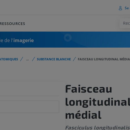
Se 
RESSOURCES
e de l'
imagerie
ATOMIQUES
...
SUBSTANCE BLANCHE
FAISCEAU LONGITUDINAL MÉDIA
Faisceau
longitudina
médial
Fasciculus longitudinalis