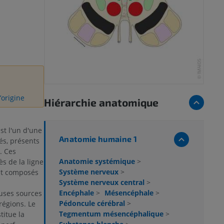
’origine
Hiérarchie anatomique
st l'un d'une
Anatomie humaine 1
és, présents
. Ces
Anatomie systémique
>
ès de la ligne
Système nerveux
>
nt composés
Système nerveux central
>
Encéphale
>
Mésencéphale
>
uses sources
Pédoncule cérébral
>
régions. Le
Tegmentum mésencéphalique
>
titue la