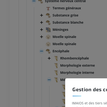
Système nerveux central
Termes généraux
Substance grise
Substance blanche
Méninges
Moelle spinale
Moelle spinale
Encéphale
Rhombencéphale
Morphologie externe
Morphologie interne
Mésencéphale
Fosse interpédonculair
Gestion des c
Substance perforée pos
Sillon du nerf oculo-mo
IMAIOS et des tiers s