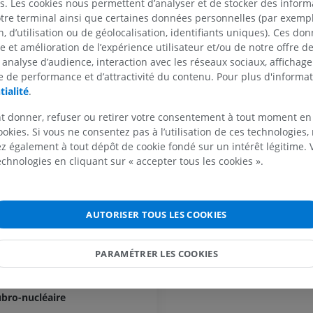
s. Les cookies nous permettent d’analyser et de stocker des informa
MEMBRE SUPÉRIEUR
MEMBRE INFÉRIEUR
otre terminal ainsi que certaines données personnelles (par exemple
mésencéphale
 d’utilisation ou de géolocalisation, identifiants uniques). Ces don
Galerie
IRM du membre supérieur
Membre inféri
céphalique
se et amélioration de l’expérience utilisateur et/ou de notre offre 
IRM
Illustrations
 analyse d’audience, interaction avec les réseaux sociaux, affichag
nisque latéral
PREMIUM
PREMIUM
 de performance et d’attractivité du contenu. Pour plus d'informat
nche
tialité
.
IRM de l'épaule
Radiographies
rtico-nucléaires mésencéphaliques
t donner, refuser ou retirer votre consentement à tout moment en
IRM
inférieur
pothalamo-spinales
ookies. Si vous ne consentez pas à l’utilisation de ces technologies
Radiographies
PREMIUM
 également à tout dépôt de cookie fondé sur un intérêt légitime.
 latéral
GRATUIT
technologies en cliquant sur « accepter tous les cookies ».
ecto-pontique
IRM du poignet
IRM
IRM du membre
e médial
IRM
PREMIUM
 trigéminal
AUTORISER TOUS LES COOKIES
PREMIUM
longitudinal médial
IRM du coude
IRM
IRM de hanche
PARAMÉTRER LES COOKIES
ésencéphalique du nerf trijumeau
IRM
PREMIUM
ongitudinal postérieur; faisceau longitudinal dorsal
PREMIUM
ubro-nucléaire
IRM de la main