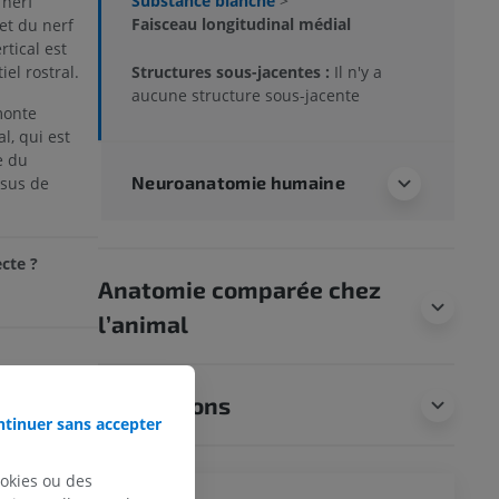
Substance blanche
>
 nerf
Faisceau longitudinal médial
et du nerf
tical est
Structures sous-jacentes :
Il n'y a
iel rostral.
aucune structure sous-jacente
monte
l, qui est
e du
Neuroanatomie humaine
ssus de
cte ?
Anatomie comparée chez
l’animal
Traductions
e wikipedia
tinuer sans accepter
a. (2004, July
ieved August 10,
ookies ou des