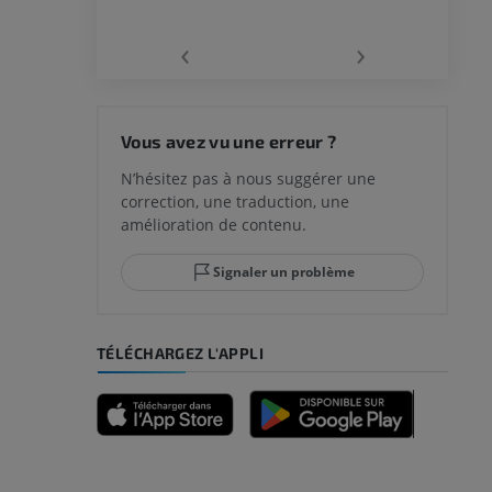
‹
›
 du genou
Vous avez vu une erreur ?
N’hésitez pas à nous suggérer une
correction, une traduction, une
lle et de
amélioration de contenu.
Signaler un problème
-pied
TÉLÉCHARGEZ L'APPLI
des membres