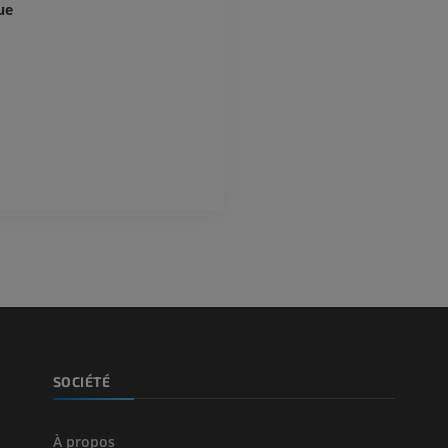
ue
PREMIUM
Jambe (artères 
TDM
GRATUIT
Artériographi
inférieurs
Angiographie
GRATUIT
SOCIÉTÉ
À propos