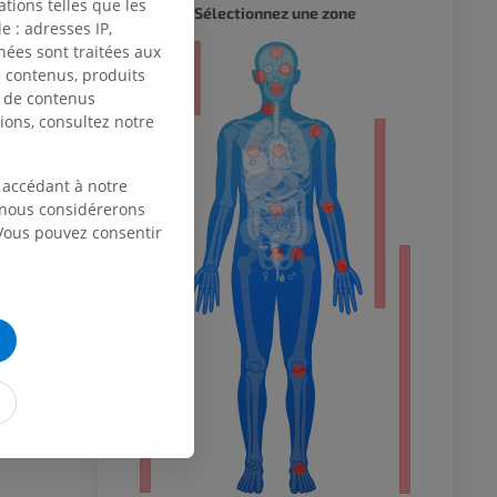
tions telles que les
CORPS 
Sélectionnez une zone
 : adresses IP,
nées sont traitées aux
eur
de contenus, produits
e de contenus
ions, consultez notre
 du membre
 accédant à notre
, nous considérerons
 Vous pouvez consentir
 inférieur