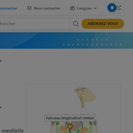
connecter
Nous contacter
Langues
ABONNEZ-VOUS
L
l
 medialis