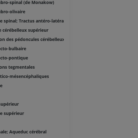
IRM
IRM du genou
ubro-spinal (de Monakow)
IRM
PREMIUM
ubro-olivaire
PREMIUM
 spinal; Tractus antéro-latéral
Radiographies du membre
 cérébelleux supérieur
supérieur
Arthroscanner
Radiographies
Arthroscanner
on des pédoncules cérébelleux supérieurs
PREMIUM
PREMIUM
ecto-bulbaire
ecto-pontique
Membre supérieur
IRM de la chevi
Illustrations
l'arrière-pied
ons tegmentales
IRM
PREMIUM
rtico-mésencéphaliques
PREMIUM
se
Artériographie du membre
supérieur
IRM de l’avant
Angiographie
IRM
supérieur
GRATUIT
PREMIUM
re supérieur
Visible human project
Angioscanner 
Photographies
inférieurs
le; Aqueduc cérébral
TDM
PREMIUM