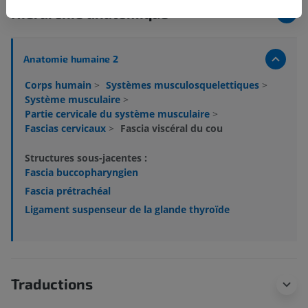
Hiérarchie anatomique
Anatomie humaine 2
Corps humain
>
Systèmes musculosquelettiques
>
Système musculaire
>
Partie cervicale du système musculaire
>
Fascias cervicaux
>
Fascia viscéral du cou
Structures sous-jacentes :
Fascia buccopharyngien
Fascia prétrachéal
Ligament suspenseur de la glande thyroïde
Traductions