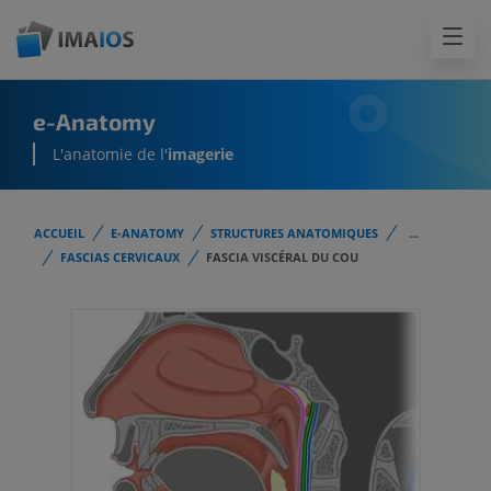
e-Anatomy
L'anatomie de l'
imagerie
ACCUEIL
E-ANATOMY
STRUCTURES ANATOMIQUES
...
FASCIAS CERVICAUX
FASCIA VISCÉRAL DU COU