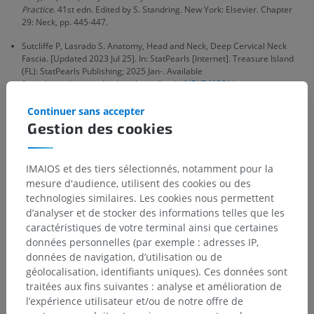
Practice
. 41st edn. Edited by S. Standring. New York: Elsevier. Chapter
29: Neck, pp. 445-447.
Sutcliffe P, Lasrado S. Anatomy, Head and Neck, Deep Cervical Neck
Fascia. [Updated 2023 Jul 25]. In: StatPearls [Internet]. Treasure Island
(FL): StatPearls Publishing; 2025 Jan-. Available
from:
https://www.ncbi.nlm.nih.gov/books/NBK541091/
Continuer sans accepter
Gestion des cookies
Galerie
IMAIOS et des tiers sélectionnés, notamment pour la
mesure d'audience, utilisent des cookies ou des
technologies similaires. Les cookies nous permettent
d’analyser et de stocker des informations telles que les
caractéristiques de votre terminal ainsi que certaines
données personnelles (par exemple : adresses IP,
données de navigation, d’utilisation ou de
géolocalisation, identifiants uniques). Ces données sont
traitées aux fins suivantes : analyse et amélioration de
l’expérience utilisateur et/ou de notre offre de