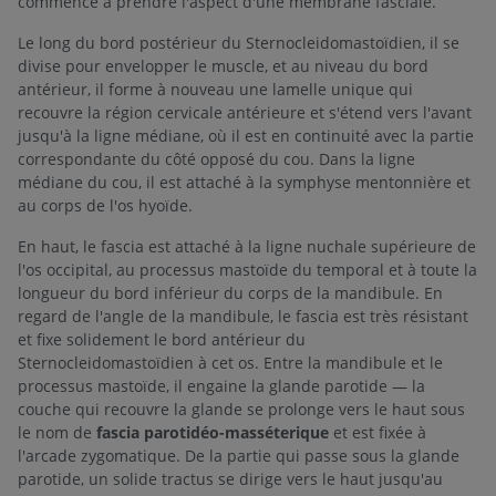
commence à prendre l'aspect d'une membrane fasciale.
Le long du bord postérieur du Sternocleidomastoïdien, il se
divise pour envelopper le muscle, et au niveau du bord
antérieur, il forme à nouveau une lamelle unique qui
recouvre la région cervicale antérieure et s'étend vers l'avant
jusqu'à la ligne médiane, où il est en continuité avec la partie
correspondante du côté opposé du cou. Dans la ligne
médiane du cou, il est attaché à la symphyse mentonnière et
au corps de l'os hyoïde.
En haut, le fascia est attaché à la ligne nuchale supérieure de
l'os occipital, au processus mastoïde du temporal et à toute la
longueur du bord inférieur du corps de la mandibule. En
regard de l'angle de la mandibule, le fascia est très résistant
et fixe solidement le bord antérieur du
Sternocleidomastoïdien à cet os. Entre la mandibule et le
processus mastoïde, il engaine la glande parotide — la
couche qui recouvre la glande se prolonge vers le haut sous
le nom de
fascia parotidéo-masséterique
et est fixée à
l'arcade zygomatique. De la partie qui passe sous la glande
parotide, un solide tractus se dirige vers le haut jusqu'au