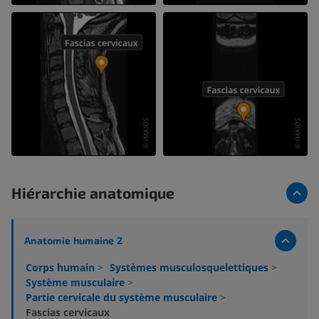
Hiérarchie anatomique
Anatomie humaine 2
Corps humain
>
Systèmes musculosquelettiques
>
Système musculaire
>
Partie cervicale du système musculaire
>
Fascias cervicaux