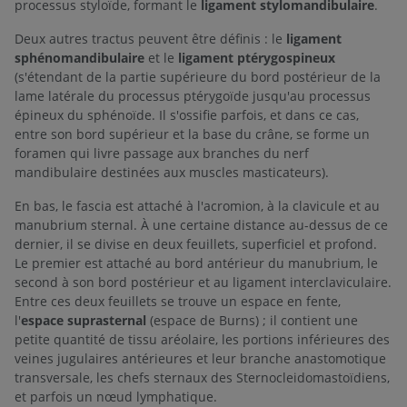
processus styloïde, formant le
ligament stylomandibulaire
.
Deux autres tractus peuvent être définis : le
ligament
sphénomandibulaire
et le
ligament ptérygospineux
(s'étendant de la partie supérieure du bord postérieur de la
lame latérale du processus ptérygoïde jusqu'au processus
épineux du sphénoïde. Il s'ossifie parfois, et dans ce cas,
entre son bord supérieur et la base du crâne, se forme un
foramen qui livre passage aux branches du nerf
mandibulaire destinées aux muscles masticateurs).
En bas, le fascia est attaché à l'acromion, à la clavicule et au
manubrium sternal. À une certaine distance au-dessus de ce
dernier, il se divise en deux feuillets, superficiel et profond.
Le premier est attaché au bord antérieur du manubrium, le
second à son bord postérieur et au ligament interclaviculaire.
Entre ces deux feuillets se trouve un espace en fente,
l'
espace suprasternal
(espace de Burns) ; il contient une
petite quantité de tissu aréolaire, les portions inférieures des
veines jugulaires antérieures et leur branche anastomotique
transversale, les chefs sternaux des Sternocleidomastoïdiens,
et parfois un nœud lymphatique.