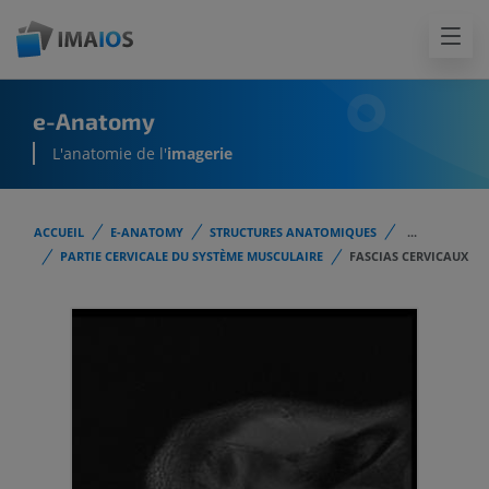
e-Anatomy
L'anatomie de l'
imagerie
ACCUEIL
E-ANATOMY
STRUCTURES ANATOMIQUES
...
PARTIE CERVICALE DU SYSTÈME MUSCULAIRE
FASCIAS CERVICAUX