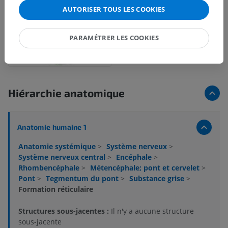
AUTORISER TOUS LES COOKIES
PARAMÉTRER LES COOKIES
Hiérarchie anatomique
Anatomie humaine 1
Anatomie systémique
>
Système nerveux
>
Système nerveux central
>
Encéphale
>
Rhombencéphale
>
Métencéphale; pont et cervelet
>
Pont
>
Tegmentum du pont
>
Substance grise
>
Formation réticulaire
Structures sous-jacentes :
Il n'y a aucune structure
sous-jacente