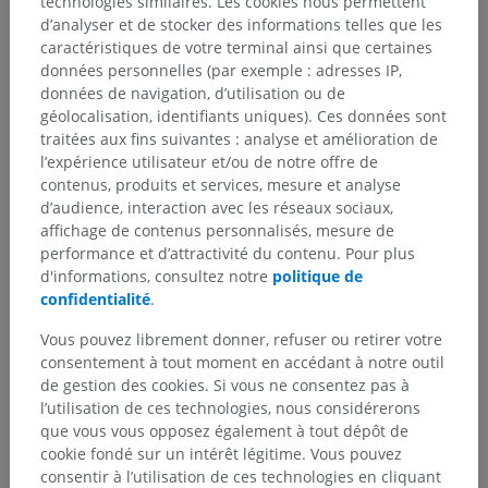
technologies similaires. Les cookies nous permettent
d’analyser et de stocker des informations telles que les
caractéristiques de votre terminal ainsi que certaines
données personnelles (par exemple : adresses IP,
La traduction est incorrecte ?
SIGNALER
données de navigation, d’utilisation ou de
géolocalisation, identifiants uniques). Ces données sont
traitées aux fins suivantes : analyse et amélioration de
Références
l’expérience utilisateur et/ou de notre offre de
contenus, produits et services, mesure et analyse
Price S, Daly DT. Neuroanatomy, Trigeminal Nucleus. [Updated 2023
d’audience, interaction avec les réseaux sociaux,
May 1]. In: StatPearls [Internet]. Treasure Island (FL): StatPearls
affichage de contenus personnalisés, mesure de
Publishing; 2024 Jan-. Available from:
https://www.ncbi.nlm.nih.gov/books/NBK539823/
performance et d’attractivité du contenu. Pour plus
d'informations, consultez notre
politique de
Purves D, Augustine GJ, Fitzpatrick D, et al., editors. Neuroscience. 2nd
confidentialité
.
edition. Sunderland (MA): Sinauer Associates; 2001. The Trigeminal
Portion of the Mechanosensory System. Available from:
Vous pouvez librement donner, refuser ou retirer votre
https://www.ncbi.nlm.nih.gov/books/NBK10853/
consentement à tout moment en accédant à notre outil
de gestion des cookies. Si vous ne consentez pas à
l’utilisation de ces technologies, nous considérerons
Galerie
que vous vous opposez également à tout dépôt de
cookie fondé sur un intérêt légitime. Vous pouvez
consentir à l’utilisation de ces technologies en cliquant