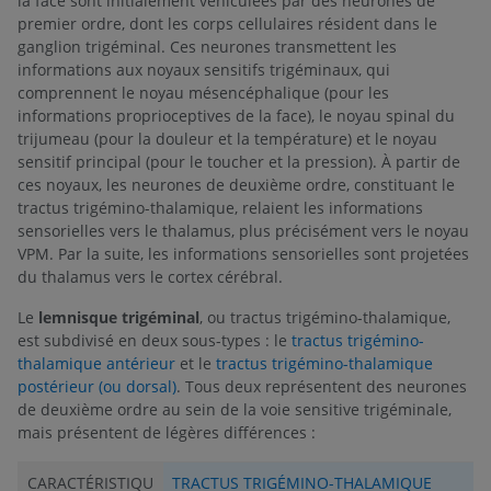
la face sont initialement véhiculées par des neurones de
premier ordre, dont les corps cellulaires résident dans le
ganglion trigéminal. Ces neurones transmettent les
informations aux noyaux sensitifs trigéminaux, qui
comprennent le noyau mésencéphalique (pour les
informations proprioceptives de la face), le noyau spinal du
trijumeau (pour la douleur et la température) et le noyau
sensitif principal (pour le toucher et la pression). À partir de
ces noyaux, les neurones de deuxième ordre, constituant le
tractus trigémino-thalamique, relaient les informations
sensorielles vers le thalamus, plus précisément vers le noyau
VPM. Par la suite, les informations sensorielles sont projetées
du thalamus vers le cortex cérébral.
Le
lemnisque trigéminal
, ou tractus trigémino-thalamique,
est subdivisé en deux sous-types : le
tractus trigémino-
thalamique antérieur
et le
tractus trigémino-thalamique
postérieur (ou dorsal)
. Tous deux représentent des neurones
de deuxième ordre au sein de la voie sensitive trigéminale,
mais présentent de légères différences :
CARACTÉRISTIQU
TRACTUS TRIGÉMINO-THALAMIQUE