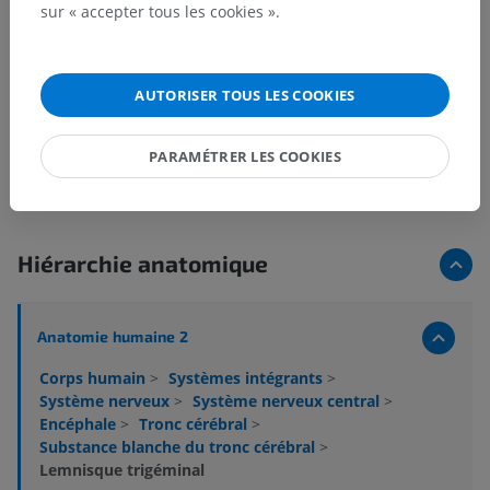
sur « accepter tous les cookies ».
AUTORISER TOUS LES COOKIES
PARAMÉTRER LES COOKIES
Hiérarchie anatomique
Anatomie humaine 2
Corps humain
>
Systèmes intégrants
>
Système nerveux
>
Système nerveux central
>
Encéphale
>
Tronc cérébral
>
Substance blanche du tronc cérébral
>
Lemnisque trigéminal