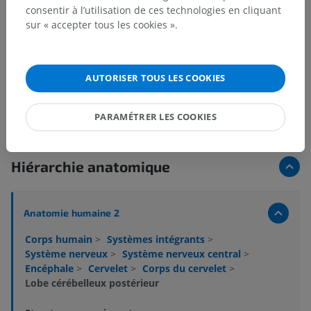
consentir à l’utilisation de ces technologies en cliquant
sur « accepter tous les cookies ».
AUTORISER TOUS LES COOKIES
PARAMÉTRER LES COOKIES
Hiérarchie anatomique
Anatomie humaine 2
Corps humain
>
Systèmes intégrants
>
Système nerveux
>
Système nerveux central
>
Encéphale
>
Cervelet
>
Corps du cervelet
>
Lobe cérébelleux postérieur