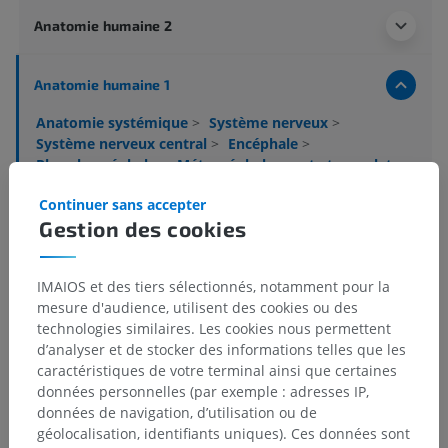
Anatomie humaine 2
Anatomie humaine 1
Anatomie systémique
>
Système nerveux
>
Système nerveux central
>
Encéphale
>
Rhombencéphale
>
Métencéphale; pont et cervelet
>
Pont
>
Tegmentum du pont
>
Substance grise
>
Continuer sans accepter
Noyau céruléen
Gestion des cookies
Structures sous-jacentes :
Il n'y a aucune structure
sous-jacente
IMAIOS et des tiers sélectionnés, notamment pour la
mesure d'audience, utilisent des cookies ou des
technologies similaires. Les cookies nous permettent
Neuroanatomie humaine
d’analyser et de stocker des informations telles que les
caractéristiques de votre terminal ainsi que certaines
données personnelles (par exemple : adresses IP,
données de navigation, d’utilisation ou de
Anatomie comparée chez l’animal
géolocalisation, identifiants uniques). Ces données sont