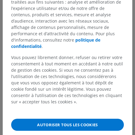
traitées aux fins suivantes : analyse et amélioration de
l’expérience utilisateur et/ou de notre offre de
contenus, produits et services, mesure et analyse
Traductions
d’audience, interaction avec les réseaux sociaux,
affichage de contenus personnalisés, mesure de
performance et d’attractivité du contenu. Pour plus
d'informations, consultez notre
politique de
Vous avez vu une erreur ?
confidentialité
.
N’hésitez pas à nous suggérer une correction, une
Vous pouvez librement donner, refuser ou retirer votre
traduction, une amélioration de contenu.
consentement à tout moment en accédant à notre outil
de gestion des cookies. Si vous ne consentez pas à
Signaler un problème
l’utilisation de ces technologies, nous considérerons
que vous vous opposez également à tout dépôt de
cookie fondé sur un intérêt légitime. Vous pouvez
consentir à l’utilisation de ces technologies en cliquant
TÉLÉCHARGEZ L'APPLI
sur « accepter tous les cookies ».
AUTORISER TOUS LES COOKIES