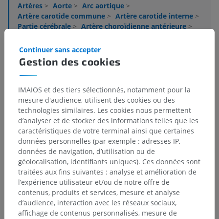
Artères
>
Aorte
>
Arc aortique
>
Artère carotide commune
>
Artère carotide interne
>
Partie cérébrale
>
Artère choroïdienne antérieure
>
Rameaux du corps amygdaloïde
Continuer sans accepter
Structures sous-jacentes :
Il n'y a aucune structure
Gestion des cookies
sous-jacente
IMAIOS et des tiers sélectionnés, notamment pour la
mesure d'audience, utilisent des cookies ou des
Neuroanatomie humaine
technologies similaires. Les cookies nous permettent
d’analyser et de stocker des informations telles que les
caractéristiques de votre terminal ainsi que certaines
données personnelles (par exemple : adresses IP,
Traductions
données de navigation, d’utilisation ou de
géolocalisation, identifiants uniques). Ces données sont
traitées aux fins suivantes : analyse et amélioration de
l’expérience utilisateur et/ou de notre offre de
contenus, produits et services, mesure et analyse
Vous avez vu une erreur ?
d’audience, interaction avec les réseaux sociaux,
N’hésitez pas à nous suggérer une correction, une
affichage de contenus personnalisés, mesure de