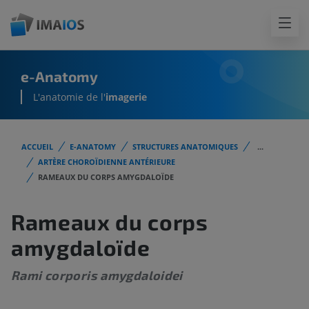
e-Anatomy
L'anatomie de l'
imagerie
ACCUEIL
E-ANATOMY
STRUCTURES ANATOMIQUES
...
ARTÈRE CHOROÏDIENNE ANTÉRIEURE
RAMEAUX DU CORPS AMYGDALOÏDE
Rameaux du corps
amygdaloïde
Rami corporis amygdaloidei