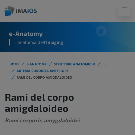
e-Anatomy
L'anatomia dell'
Imaging
HOME
E-ANATOMY
STRUTTURE ANATOMICHE
...
ARTERIA COROIDEA ANTERIORE
RAMI DEL CORPO AMIGDALOIDEO
Rami del corpo
amigdaloideo
Rami corporis amygdaloidei