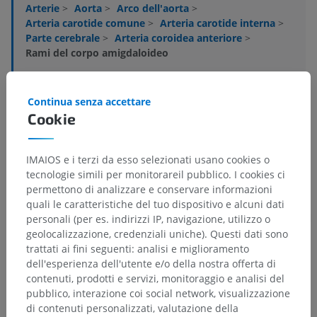
Arterie
>
Aorta
>
Arco dell'aorta
>
Arteria carotide comune
>
Arteria carotide interna
>
Parte cerebrale
>
Arteria coroidea anteriore
>
Rami del corpo amigdaloideo
Strutture sottostanti:
Non sono presenti strutture
soggiacenti per questa parte anatomica
Continua senza accettare
Cookie
Neuroanatomia umana
IMAIOS e i terzi da esso selezionati usano cookies o
tecnologie simili per monitorareil pubblico. I cookies ci
permettono di analizzare e conservare informazioni
quali le caratteristiche del tuo dispositivo e alcuni dati
Traduzioni
personali (per es. indirizzi IP, navigazione, utilizzo o
geolocalizzazione, credenziali uniche). Questi dati sono
trattati ai fini seguenti: analisi e miglioramento
dell'esperienza dell'utente e/o della nostra offerta di
contenuti, prodotti e servizi, monitoraggio e analisi del
Hai notato un errore?
pubblico, interazione coi social network, visualizzazione
Non esitare a suggerire una correzione, traduzione o
di contenuti personalizzati, valutazione della