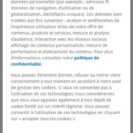
données personnelles (par exemple : adresses IP,
Anatomie humaine 1
données de navigation, d’utilisation ou de
géolocalisation, identifiants uniques). Ces données sont
traitées aux fins suivantes : analyse et amélioration de
l’expérience utilisateur et/ou de notre offre de
Anatomie comparée chez l’animal
contenus, produits et services, mesure et analyse
d’audience, interaction avec les réseaux sociaux,
affichage de contenus personnalisés, mesure de
performance et d’attractivité du contenu. Pour plus
Traductions
d'informations, consultez notre
politique de
confidentialité
.
Vous pouvez librement donner, refuser ou retirer votre
consentement à tout moment en accédant à notre outil
Vous avez vu une erreur ?
de gestion des cookies. Si vous ne consentez pas à
N’hésitez pas à nous suggérer une correction, une
l’utilisation de ces technologies, nous considérerons
traduction, une amélioration de contenu.
que vous vous opposez également à tout dépôt de
cookie fondé sur un intérêt légitime. Vous pouvez
Signaler un problème
consentir à l’utilisation de ces technologies en cliquant
sur « accepter tous les cookies ».
TÉLÉCHARGEZ L'APPLI