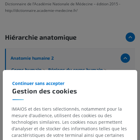
Dictionnaire de l’Académie Nationale de Médecine – édition 2015 -
http://dictionnaire.academie-medecine.fr/
Hiérarchie anatomique
Anatomie humaine 2
Corps humain
>
Régions du corps humain
>
Régions du membre supérieur
>
Régions de la main
Continuer sans accepter
Structures sous-jacentes :
Gestion des cookies
Région métacarpienne
Dos de la main
IMAIOS et des tiers sélectionnés, notamment pour la
Paume
mesure d'audience, utilisent des cookies ou des
Régions des doigts de la main
technologies similaires. Les cookies nous permettent
d’analyser et de stocker des informations telles que les
caractéristiques de votre terminal ainsi que certaines