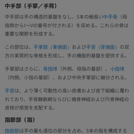
中手部（手掌／手背）
中手部は手の構造的基盤をなし、5本の細長い
（母
中手骨
指側からI〜Vの番号が付される）を収める。これらの骨は
重要な関節を形成する。
この部位は、
および
の双
手掌部（掌側面）
手背（背側面）
方の実質的な骨格を形成し、手の機能的基盤を提供する。
手掌部はさらに、
（外側、母指の基部）、
母指球
小指球
（内側、小指の基部）、および中央手掌部に細分される。
は、より薄く可動性の高い皮膚および皮下組織に覆わ
手背
れており、手背静脈網ならびに橈骨神経および尺骨神経の
皮枝が感覚を支配する。
指節部（指）
は手の最も遠位の部分を占め、5本の指を構成する
指節部