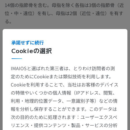
14個の指節骨を含む。母指を除く各指は3個の指節骨（近
位・中・遠位）を有し、母指は2個（近位・遠位）を有す
る。
この翻訳に問題がありますか？
報告する
承諾せずに続行
Cookieの選択
IMAIOSと選ばれた第三者は、とりわけ訪問者の測
解剖学的階層
定のためにCookieまたは類似技術を利用します。
Cookieを利用することで、当社はお客様のデバイス
人体解剖学2
の特徴やいくつかの個人情報（IPアドレス、閲覧、
利用・地理的位置データ、一意識別子等）などの情
人体
>
人体の部位
>
上肢の部位
>
手の部位
報を分析し保存することができます。このデータは
次の目的のために処理されます：ユーザーエクスペ
下位構造：
リエンス・提供コンテンツ・製品・サービスの分析
中手部