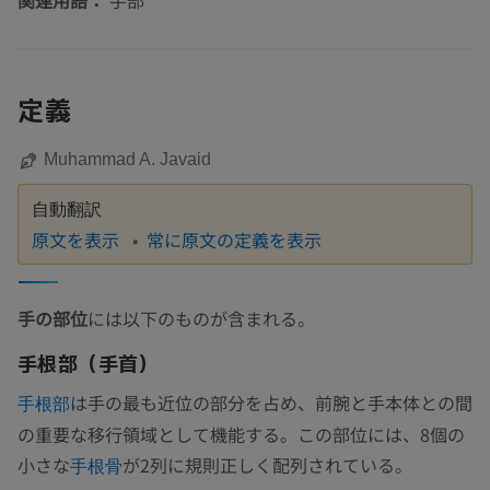
関連用語：
手部
定義
Muhammad A. Javaid
自動翻訳
原文を表示
常に原文の定義を表示
手の部位
には以下のものが含まれる。
手根部（手首）
は手の最も近位の部分を占め、前腕と手本体との間
手根部
の重要な移行領域として機能する。この部位には、8個の
小さな
が2列に規則正しく配列されている。
手根骨