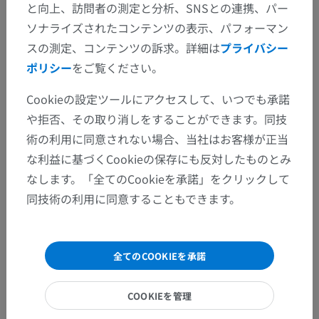
と向上、訪問者の測定と分析、SNSとの連携、パー
手背
ソナライズされたコンテンツの表示、パフォーマン
手掌
スの測定、コンテンツの訴求。詳細は
プライバシー
指の部位
ポリシー
をご覧ください。
Cookieの設定ツールにアクセスして、いつでも承諾
や拒否、その取り消しをすることができます。同技
人体解剖学1
術の利用に同意されない場合、当社はお客様が正当
な利益に基づくCookieの保存にも反対したものとみ
なします。「全てのCookieを承諾」をクリックして
動物の比較解剖学
同技術の利用に同意することもできます。
翻訳
全てのCOOKIEを承諾
COOKIEを管理
間違いを発見しましたか？