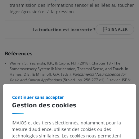
transmission des informations sensorielles liées au toucher
léger (grossier) et à la pression.
La traduction est incorrecte ?
SIGNALER
Références
Warren, S., Yezierski, R.P., & Capra, N.F. (2018). Chapter 18 - The
Somatosensory System II: Nociception, Thermal Sense, and Touch. In
Haines, D.E., & Mihailoff, G.A. (Eds.),
Fundamental Neuroscience for
Basic and Clinical Applications
(5th ed., pp. 258-277.e1). Elsevier. ISBN:
9780323396325.
https://doi.org/10.1016/B978-0-323-39632-5.00018-9
Continuer sans accepter
Gestion des cookies
Galerie
IMAIOS et des tiers sélectionnés, notamment pour la
mesure d'audience, utilisent des cookies ou des
technologies similaires. Les cookies nous permettent