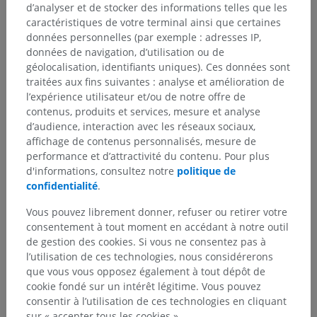
d’analyser et de stocker des informations telles que les
caractéristiques de votre terminal ainsi que certaines
données personnelles (par exemple : adresses IP,
données de navigation, d’utilisation ou de
géolocalisation, identifiants uniques). Ces données sont
traitées aux fins suivantes : analyse et amélioration de
l’expérience utilisateur et/ou de notre offre de
contenus, produits et services, mesure et analyse
d’audience, interaction avec les réseaux sociaux,
affichage de contenus personnalisés, mesure de
Hiérarchie anatomique
performance et d’attractivité du contenu. Pour plus
d'informations, consultez notre
politique de
confidentialité
.
Anatomie humaine 2
Vous pouvez librement donner, refuser ou retirer votre
consentement à tout moment en accédant à notre outil
Corps humain
>
Systèmes intégrants
>
de gestion des cookies. Si vous ne consentez pas à
Système nerveux
>
Système nerveux central
>
l’utilisation de ces technologies, nous considérerons
Moelle spinale
>
que vous vous opposez également à tout dépôt de
Substance blanche de la moelle spinale
>
cookie fondé sur un intérêt légitime. Vous pouvez
Faisceau antérolatéral
>
Tractus spinothalamique
consentir à l’utilisation de ces technologies en cliquant
sur « accepter tous les cookies ».